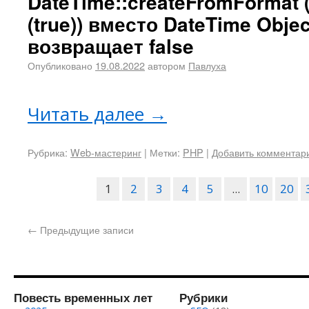
DateTime::createFromFormat (
(true)) вместо DateTime Obje
возвращает false
Опубликовано
19.08.2022
автором
Павлуха
Читать далее
→
Рубрика:
Web-мастеринг
|
Метки:
PHP
|
Добавить комментар
1
2
3
4
5
...
10
20
←
Предыдущие записи
Повесть временных лет
Рубрики