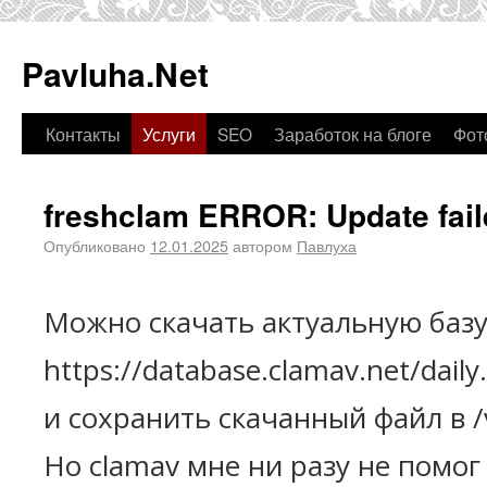
Pavluha.Net
Контакты
Услуги
SEO
Заработок на блоге
Фот
freshclam ERROR: Update fail
Опубликовано
12.01.2025
автором
Павлуха
Можно скачать актуальную базу
https://database.clamav.net/dail
и сохранить скачанный файл в /v
Но clamav мне ни разу не помог