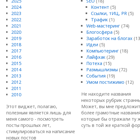
2025
SEO
(18)
2024
Контент
(5)
2023
Ссылки, тИЦ, PR
(5)
2022
Трафик
(1)
2021
Web-мастеринг
(74)
2020
Блогосфера
(5)
2019
Заработок на блогах
(13
2018
Идеи
(5)
2017
Компьютеринг
(18)
2016
Лайфхак
(29)
2015
Потеха
(15)
2014
Размышлизмы
(72)
2013
События
(19)
2012
Умом постижимо
(12)
2011
Не находите названия
2010
некоторых рубрик странн
Этот виджет, полагаю,
Может, вы мне предложи
полезным является лишь для
более грамотные названия
меня самого - посмотреть
которые бы отражали ту 
посты прошлых лет,
суть в той же краткой форм
стимулироваться на написание
новых постов