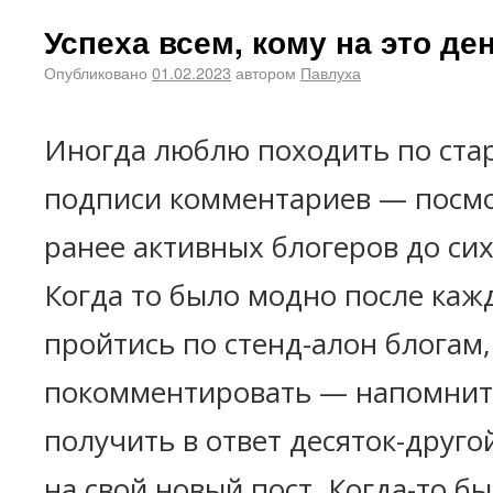
Успеха всем, кому на это де
Опубликовано
01.02.2023
автором
Павлуха
Иногда люблю походить по ста
подписи комментариев — посмот
ранее активных блогеров до си
Когда то было модно после кажд
пройтись по стенд-алон блогам,
покомментировать — напомнить
получить в ответ десяток-друг
на свой новый пост. Когда-то б