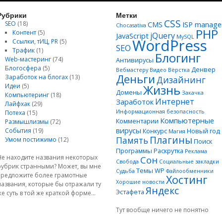
Рубрики
Метки
CSS
SEO
(18)
CMS
ISP manage
Chocasativa
PHP
Контент
(5)
jQuery
JavaScript
MySQL
WordPress
Ссылки, тИЦ, PR
(5)
SEO
Трафик
(1)
Блогинг
Web-мастеринг
(74)
Антивирусы
Блогосфера
(5)
Денвер
Вебмастеру
Видео
Вёрстка
Деньги
Заработок на блогах
(13)
Дизайнинг
Идеи
(5)
Жизнь
Домены
Закачка
Компьютеринг
(18)
Интернет
Заработок
Лайфхак
(29)
Информационная безопасность
Потеха
(15)
Компьютерные
Комментарии
Размышлизмы
(72)
вирусы
События
(19)
Конкурс
Новый год
Магия
Плагины
Память
Умом постижимо
(12)
Поиск
Программы
Раскрутка
Реклама
Не находите названия некоторых
Сон
Свобода
Социальные закладки
рубрик странными? Может, вы мне
Темы WP
Судьба
Файлообменники
предложите более грамотные
Хостинг
Хорошие новости
названия, которые бы отражали ту
Яндекс
Эстафета
же суть в той же краткой форме...
Тут вообще ничего не понятно