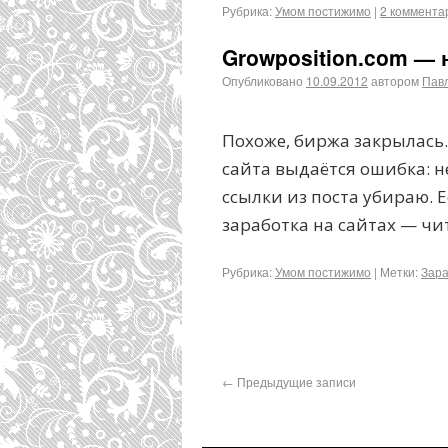
Рубрика:
Умом постижимо
|
2 коммента
Growposition.com —
Опубликовано
10.09.2012
автором
Пав
Похоже, биржа закрылась.
сайта выдаётся ошибка: н
ссылки из поста убираю. 
заработка на сайтах — чи
Рубрика:
Умом постижимо
|
Метки:
Зара
←
Предыдущие записи