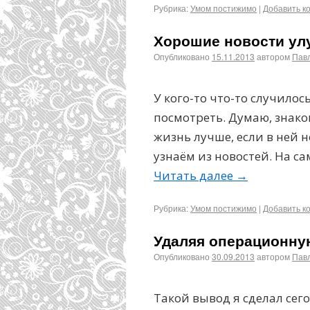
Рубрика:
Умом постижимо
|
Добавить к
Хорошие новости ул
Опубликовано
15.11.2013
автором
Пав
У кого-то что-то случилос
посмотреть. Думаю, знако
жизнь лучше, если в ней 
узнаём из новостей. На с
Читать далее
→
Рубрика:
Умом постижимо
|
Добавить к
Удаляя операционную
Опубликовано
30.09.2013
автором
Пав
Такой вывод я сделал сег