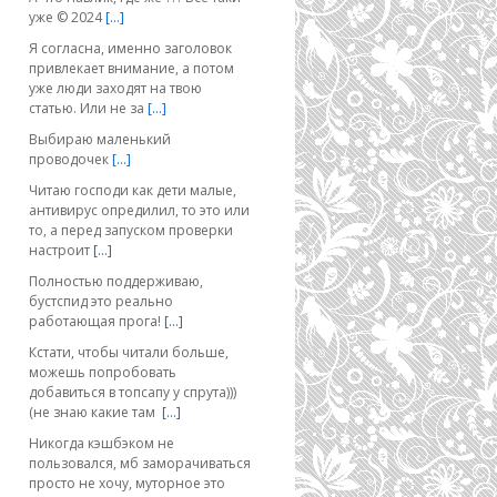
уже © 2024
[…]
Я согласна, именно заголовок
привлекает внимание, а потом
уже люди заходят на твою
статью. Или не за
[…]
Выбираю маленький
проводочек
[…]
Читаю господи как дети малые,
антивирус опредилил, то это или
то, а перед запуском проверки
настроит
[…]
Полностью поддерживаю,
бустспид это реально
работающая прога!
[…]
Кстати, чтобы читали больше,
можешь попробовать
добавиться в топсапу у спрута)))
(не знаю какие там
[…]
Никогда кэшбэком не
пользовался, мб заморачиваться
просто не хочу, муторное это