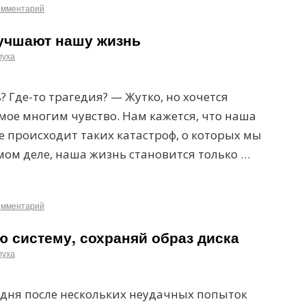
омментарий
учшают нашу жизнь
луха
ь? Где-то трагедия? — Жутко, но хочется
мое многим чувство. Нам кажется, что наша
не происходит таких катастроф, о которых мы
амом деле, наша жизнь становится только …
омментарий
 систему, сохраняй образ диска
луха
одня после нескольких неудачных попыток