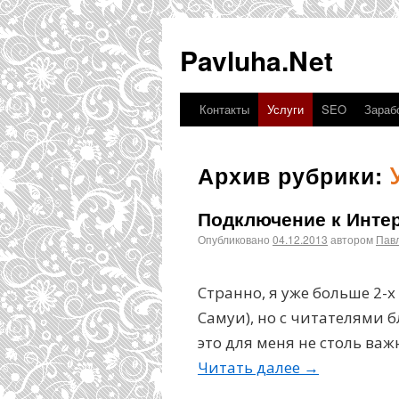
Pavluha.Net
Контакты
Услуги
SEO
Зарабо
Архив рубрики:
Подключение к Инте
Опубликовано
04.12.2013
автором
Пав
Странно, я уже больше 2-х
Самуи), но с читателями б
это для меня не столь важ
Читать далее
→