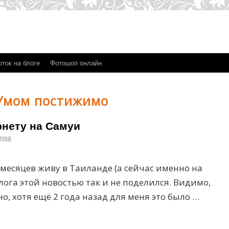
ток на блоге
Фотошоп онлайн
Умом постижимо
рнету на Самуи
луха
 месяцев живу в Таиланде (а сейчас именно на
лога этой новостью так и не поделился. Видимо,
но, хотя ещё 2 года назад для меня это было …