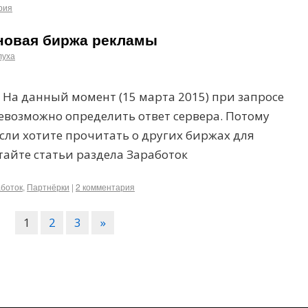
рия
 новая биржа рекламы
луха
 На данный момент (15 марта 2015) при запросе
евозможно определить ответ сервера. Потому
Если хотите прочитать о других биржах для
тайте статьи раздела Заработок
боток
,
Партнёрки
|
2 комментария
1
2
3
»