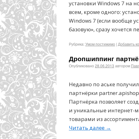
установки Windows 7 на н
всем, кроме одного: уст
Windows 7 (если вообще у
базовую», сразу хочется 
Рубрика:
Умом постижимо
|
Добавить к
Дропшиппинг партнё
Опубликовано
28.06.2013
автором
Пав
Недавно по аське получи
партнёрки partner.apisho
Партнёрка позволяет созд
и уникальные интернет-м
товарами из ассортимента
Читать далее
→