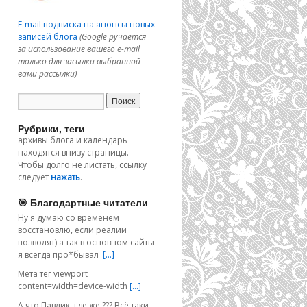
E-mail подписка на анонсы новых
записей блога
(Google ручается
за использование вашего e-mail
только для засылки выбранной
вами рассылки)
Рубрики, теги
архивы блога и календарь
находятся внизу страницы.
Чтобы долго не листать, ссылку
следует
нажать
.
🎯 Благодартные читатели
Ну я думаю со временем
восстановлю, если реалии
позволят) а так в основном сайты
я всегда про*бывал
[…]
Мета тег viewport
content=width=device-width
[…]
А что Павлик, где же ??? Всё таки