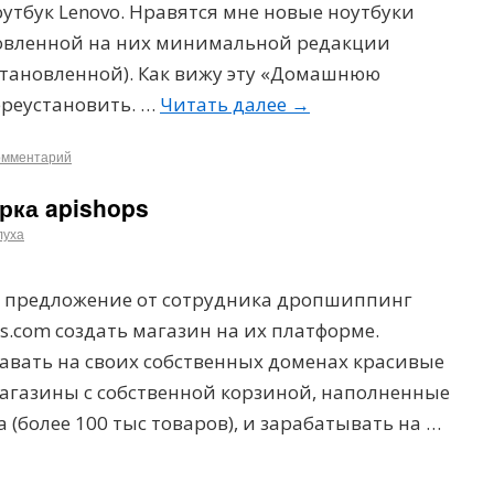
оутбук Lenovo. Нравятся мне новые ноутбуки
ановленной на них минимальной редакции
становленной). Как вижу эту «Домашнюю
переустановить. …
Читать далее
→
омментарий
рка apishops
луха
л предложение от сотрудника дропшиппинг
ps.com создать магазин на их платформе.
авать на своих собственных доменах красивые
агазины с собственной корзиной, наполненные
 (более 100 тыс товаров), и зарабатывать на …