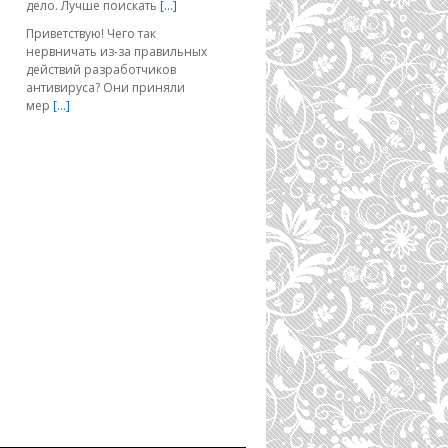
дело. Лучше поискать
[…]
Приветствую! Чего так
нервничать из-за правильных
действий разработчиков
антивируса? Они приняли
мер
[…]