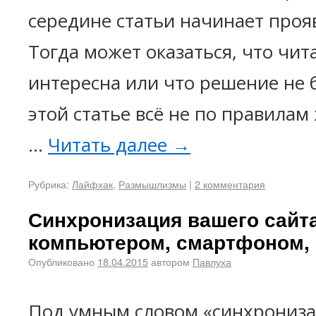
середине статьи начинает прояв
Тогда может оказаться, что чит
интересна или что решение не 
этой статье всё не по правила
…
Читать далее
→
Рубрика:
Лайфхак
,
Размышлизмы
|
2 комментария
Синхронизация вашего сайта
компьютером, смартфоном,
Опубликовано
18.04.2015
автором
Павлуха
Под умным словом «синхрониза