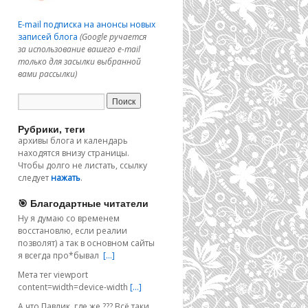
E-mail подписка на анонсы новых
записей блога
(Google ручается
за использование вашего e-mail
только для засылки выбранной
вами рассылки)
Рубрики, теги
архивы блога и календарь
находятся внизу страницы.
Чтобы долго не листать, ссылку
следует
нажать
.
🎯 Благодартные читатели
Ну я думаю со временем
восстановлю, если реалии
позволят) а так в основном сайты
я всегда про*бывал
[…]
Мета тег viewport
content=width=device-width
[…]
А что Павлик, где же ??? Всё таки