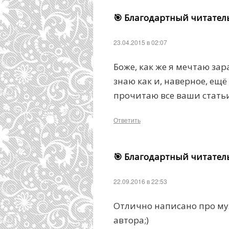
🎯 Благодартный читател
23.04.2015 в 02:07
Боже, как же я мечтаю зара
знаю как и, наверное, ещё
прочитаю все ваши статьи
Ответить
🎯 Благодартный читател
22.09.2016 в 22:53
Отлично написано про муз
автора;)