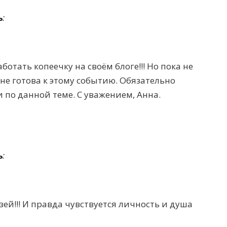
ь
:
ботать копеечку на своём блоге!!! Но пока не
 не готова к этому событию. Обязательно
 по данной теме. С уважением, Анна.
ь
:
ей!!! И правда чувствуется личность и душа