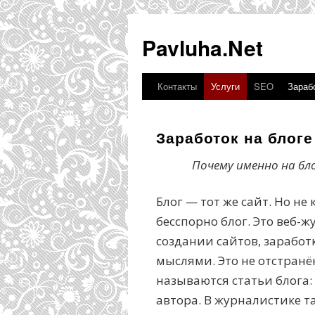
Pavluha.Net
Контакты
Услуги
SEO
Зарабо
Заработок на блоге
Почему именно на бл
Блог — тот же сайт. Но н
бесспорно блог. Это веб-ж
создании сайтов, заработ
мыслями. Это не отстранё
называются статьи блога:
автора. В журналистике та