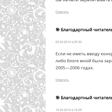
Ответить
🎯 Благодартный читател
02.04.2014 в 20:33
Если не иметь ввиду конкр
либо блоге мной была зара
2005—2006 годах.
Ответить
🎯 Благодартный читател
15.04.2014 в 15:29