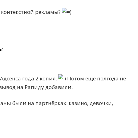
 контекстной рекламы?
ь
:
Адсенса года 2 копил.
Потом ещё полгода не
а вывод на Рапиду добавили.
аны были на партнёрках: казино, девочки,