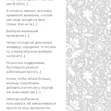
уже © 2024
[…]
Я согласна, именно заголовок
привлекает внимание, а потом
уже люди заходят на твою
статью. Или не за
[…]
Выбираю маленький
проводочек
[…]
Читаю господи как дети малые,
антивирус опредилил, то это или
то, а перед запуском проверки
настроит
[…]
Полностью поддерживаю,
бустспид это реально
работающая прога!
[…]
Кстати, чтобы читали больше,
можешь попробовать
добавиться в топсапу у спрута)))
(не знаю какие там
[…]
Никогда кэшбэком не
пользовался, мб заморачиваться
просто не хочу, муторное это