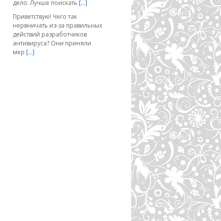
дело. Лучше поискать
[…]
Приветствую! Чего так
нервничать из-за правильных
действий разработчиков
антивируса? Они приняли
мер
[…]