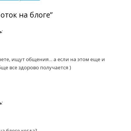
боток на блоге”
ь
:
ете, ищут общения... а если на этом еще и
ще все здорово получается )
ь
:
а блоге когда?