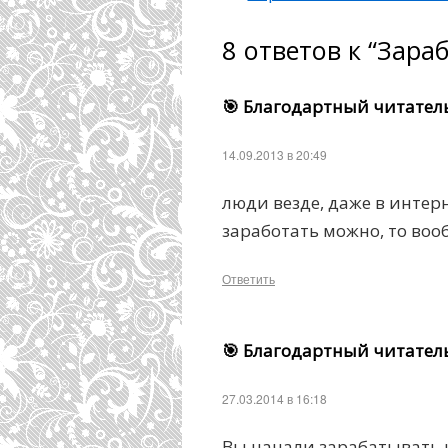
8 ответов к “Зара
🎯 Благодартный читател
14.09.2013 в 20:49
люди везде, даже в интерн
заработать можно, то вооб
Ответить
🎯 Благодартный читател
27.03.2014 в 16:18
Вы начали зарабатывать н