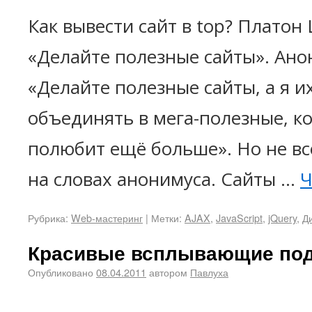
Как вывести сайт в top? Платон
«Делайте полезные сайты». Ано
«Делайте полезные сайты, а я и
объединять в мега-полезные, к
полюбит ещё больше». Но не всё
на словах анонимуса. Сайты …
Ч
Рубрика:
Web-мастеринг
|
Метки:
AJAX
,
JavaScript
,
jQuery
,
Д
Красивые всплывающие подс
Опубликовано
08.04.2011
автором
Павлуха