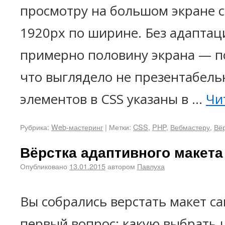
просмотру на большом экране 
1920px по ширине. Без адаптац
примерно половину экрана — по
что выглядело не презентабель
элементов в CSS указаны в …
Чи
Рубрика:
Web-мастеринг
|
Метки:
CSS
,
PHP
,
Вебмастеру
,
Вё
Вёрстка адаптивного макета
Опубликовано
13.01.2015
автором
Павлуха
Вы собрались верстать макет са
первый вопрос: какую выбрать 