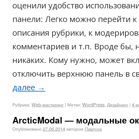
оценили удобство использован
панели: Легко можно перейти к
описания рубрики, к модериро
комментариев и т.п. Вроде бы, 
никаких. Кому нужно, может вк
отключить верхнюю панель в с
далее
→
Рубрика:
Web-мастеринг
|
Метки:
WordPress
,
Дизайнинг
|
4 
ArcticModal — модальные ок
Опубликовано
27.06.2014
автором
Павлуха