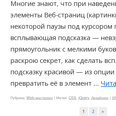
Многие знают, что при наведен
элементы Веб-страниц (картинки
некоторой паузы под курсором 
всплывающая подсказка — нев
прямоугольник с мелкими буков
раскрою секрет, как сделать в
подсказку красивой — из опции
превратить её в элемент …
Чита
Рубрика:
Web-мастеринг
|
Метки:
CSS
,
jQuery
,
Дизайнинг
|
25
1
2
»