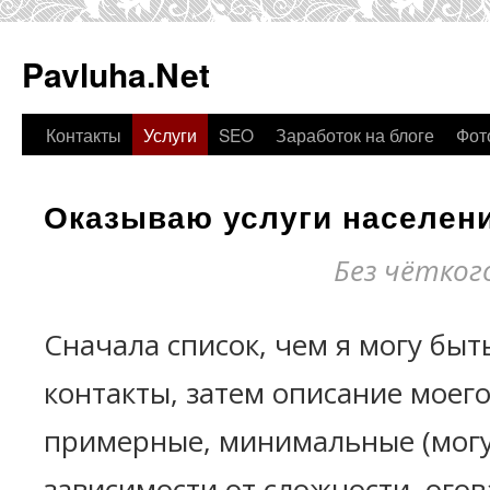
Pavluha.Net
Контакты
Услуги
SEO
Заработок на блоге
Фот
Оказываю услуги населен
Без чётко
Сначала список, чем я могу быт
контакты, затем описание моег
примерные, минимальные (могу
зависимости от сложности, ого