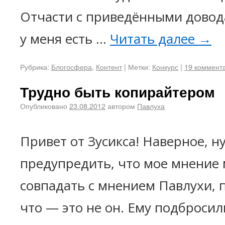
Отчасти с приведёнными довода
у меня есть …
Читать далее
→
Рубрика:
Блогосфера
,
Контент
|
Метки:
Конкурс
|
19 коммент
Трудно быть копирайтером
Опубликовано
23.08.2012
автором
Павлуха
Привет от Зусикса! Наверное, н
предупредить, что мое мнение
совпадать с мнением Павлухи, 
что — это не он. Ему подброси