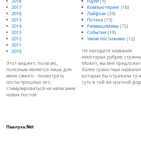
2018
Идеи
(5)
2017
Компьютеринг
(18)
2016
Лайфхак
(29)
2015
Потеха
(15)
2014
Размышлизмы
(72)
2013
События
(19)
2012
Умом постижимо
(12)
2011
Не находите названия
2010
некоторых рубрик странн
Этот виджет, полагаю,
Может, вы мне предложи
полезным является лишь для
более грамотные названия
меня самого - посмотреть
которые бы отражали ту 
посты прошлых лет,
суть в той же краткой форм
стимулироваться на написание
новых постов
Павлуха.Net