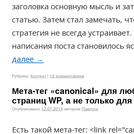
заголовка основную мысль и за
статью. Затем стал замечать, ч
стратегия не всегда устраивает
написания поста становилось я
далее
→
Рубрика:
Контент
|
12 комментариев
Мета-тег «canonical» для л
страниц WP, а не только для 
Опубликовано
12.07.2014
автором
Павлуха
Есть такой мета-тег: <link rel="ca