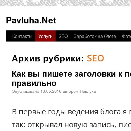
Pavluha.Net
Контакты
Услуги
SEO
Заработок на блоге
Фот
Архив рубрики:
SEO
Как вы пишете заголовки к п
правильно
Опубликовано
13.05.2016
автором
Павлуха
В первые годы ведения блога я 
так: открывал новую запись, пис