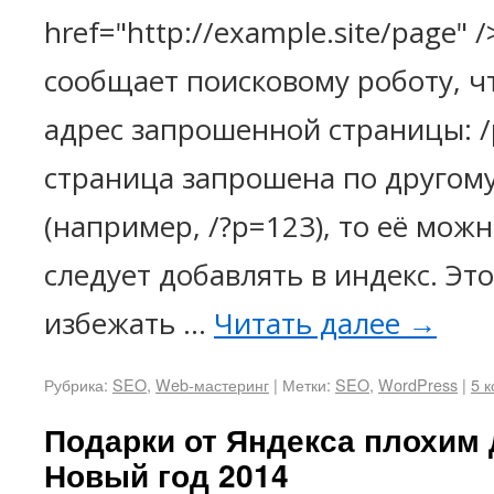
href="http://example.site/page" 
сообщает поисковому роботу, ч
адрес запрошенной страницы: /p
страница запрошена по другому
(например, /?p=123), то её можн
следует добавлять в индекс. Эт
избежать …
Читать далее
→
Рубрика:
SEO
,
Web-мастеринг
|
Метки:
SEO
,
WordPress
|
5 
Подарки от Яндекса плохим
Новый год 2014