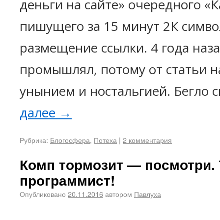
деньги на сайте» очередного «К
пишущего за 15 минут 2К симво
размещение ссылки. 4 года наз
промышлял, потому от статьи н
унынием и ностальгией. Бегло 
далее
→
Рубрика:
Блогосфера
,
Потеха
|
2 комментария
Комп тормозит — посмотри.
программист!
Опубликовано
20.11.2016
автором
Павлуха