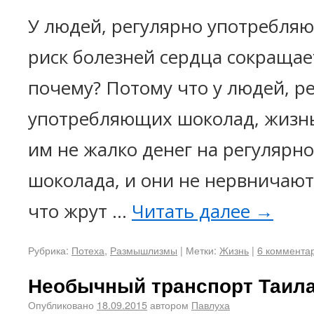
У людей, регулярно употребля
риск болезней сердца сокращае
почему? Потому что у людей, р
употребляющих шоколад, жизнь 
им не жалко денег на регулярн
шоколада, и они не нервничают 
что жрут …
Читать далее
→
Рубрика:
Потеха
,
Размышлизмы
|
Метки:
Жизнь
|
6 коммента
Необычный транспорт Таил
Опубликовано
18.09.2015
автором
Павлуха