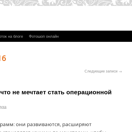
ток на блоге
Фотошоп онлайн
16
Следующие записи
→
 что не мечтает стать операционной
луха
ограмм: они развиваются, расширяют