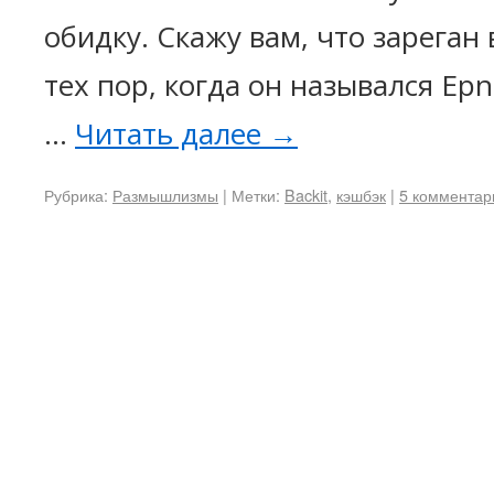
обидку. Скажу вам, что зареган 
тех пор, когда он назывался Epn
…
Читать далее
→
Рубрика:
Размышлизмы
|
Метки:
Backit
,
кэшбэк
|
5 комментар