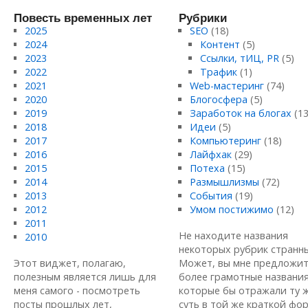
Повесть временных лет
Рубрики
2025
SEO
(18)
2024
Контент
(5)
2023
Ссылки, тИЦ, PR
(5)
2022
Трафик
(1)
2021
Web-мастеринг
(74)
2020
Блогосфера
(5)
2019
Заработок на блогах
(13
2018
Идеи
(5)
2017
Компьютеринг
(18)
2016
Лайфхак
(29)
2015
Потеха
(15)
2014
Размышлизмы
(72)
2013
События
(19)
2012
Умом постижимо
(12)
2011
Не находите названия
2010
некоторых рубрик странн
Этот виджет, полагаю,
Может, вы мне предложи
полезным является лишь для
более грамотные названия
меня самого - посмотреть
которые бы отражали ту 
посты прошлых лет,
суть в той же краткой форм