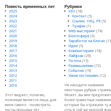
Повесть временных лет
Рубрики
2025
SEO
(18)
2024
Контент
(5)
2023
Ссылки, тИЦ, PR
(5)
2022
Трафик
(1)
2021
Web-мастеринг
(74)
2020
Блогосфера
(5)
2019
Заработок на блогах
(13
2018
Идеи
(5)
2017
Компьютеринг
(18)
2016
Лайфхак
(29)
2015
Потеха
(15)
2014
Размышлизмы
(72)
2013
События
(19)
2012
Умом постижимо
(12)
2011
Не находите названия
2010
некоторых рубрик странн
Этот виджет, полагаю,
Может, вы мне предложи
полезным является лишь для
более грамотные названия
меня самого - посмотреть
которые бы отражали ту 
посты прошлых лет,
суть в той же краткой форм