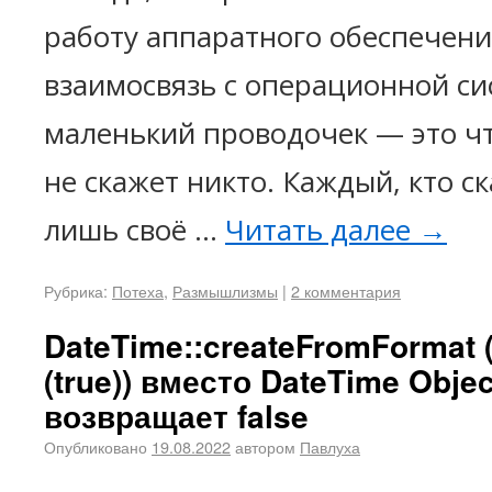
работу аппаратного обеспечени
взаимосвязь с операционной си
маленький проводочек — это чт
не скажет никто. Каждый, кто с
лишь своё …
Читать далее
→
Рубрика:
Потеха
,
Размышлизмы
|
2 комментария
DateTime::createFromFormat (
(true)) вместо DateTime Obje
возвращает false
Опубликовано
19.08.2022
автором
Павлуха