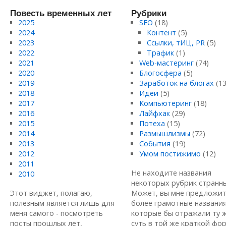
Повесть временных лет
Рубрики
2025
SEO
(18)
2024
Контент
(5)
2023
Ссылки, тИЦ, PR
(5)
2022
Трафик
(1)
2021
Web-мастеринг
(74)
2020
Блогосфера
(5)
2019
Заработок на блогах
(13
2018
Идеи
(5)
2017
Компьютеринг
(18)
2016
Лайфхак
(29)
2015
Потеха
(15)
2014
Размышлизмы
(72)
2013
События
(19)
2012
Умом постижимо
(12)
2011
Не находите названия
2010
некоторых рубрик странн
Этот виджет, полагаю,
Может, вы мне предложи
полезным является лишь для
более грамотные названия
меня самого - посмотреть
которые бы отражали ту 
посты прошлых лет,
суть в той же краткой форм