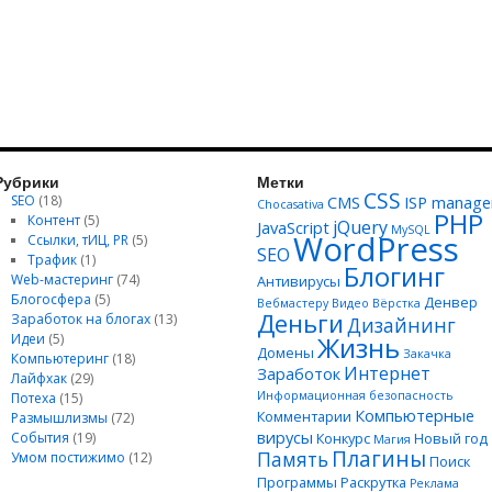
Рубрики
Метки
CSS
SEO
(18)
CMS
ISP manage
Chocasativa
PHP
Контент
(5)
jQuery
JavaScript
MySQL
WordPress
Ссылки, тИЦ, PR
(5)
SEO
Трафик
(1)
Блогинг
Web-мастеринг
(74)
Антивирусы
Блогосфера
(5)
Денвер
Вебмастеру
Видео
Вёрстка
Деньги
Заработок на блогах
(13)
Дизайнинг
Идеи
(5)
Жизнь
Домены
Закачка
Компьютеринг
(18)
Интернет
Заработок
Лайфхак
(29)
Информационная безопасность
Потеха
(15)
Компьютерные
Комментарии
Размышлизмы
(72)
вирусы
События
(19)
Конкурс
Новый год
Магия
Плагины
Память
Умом постижимо
(12)
Поиск
Программы
Раскрутка
Реклама