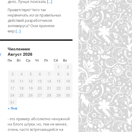
дело. Лучше поискать
[…]
Приветствую! Чего так
нервничать из-за правильных
действий разработчиков
антивируса? Они приняли
мер
[…]
Численник
Август 2026
r
Пн
Вт
Ср
Чт
Пт
Сб
Вс
1
2
3
4
5
6
7
8
9
10
11
12
13
14
15
16
17
18
19
20
21
22
23
24
25
26
27
28
29
30
31
« Янв
- это пример абсолютно ненужной
на блоге штуки, но, тем не менее,
очень часто встречающейся на