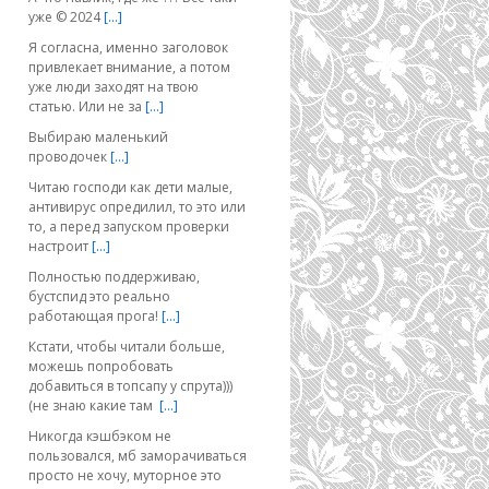
уже © 2024
[…]
Я согласна, именно заголовок
привлекает внимание, а потом
уже люди заходят на твою
статью. Или не за
[…]
Выбираю маленький
проводочек
[…]
Читаю господи как дети малые,
антивирус опредилил, то это или
то, а перед запуском проверки
настроит
[…]
Полностью поддерживаю,
бустспид это реально
работающая прога!
[…]
Кстати, чтобы читали больше,
можешь попробовать
добавиться в топсапу у спрута)))
(не знаю какие там
[…]
Никогда кэшбэком не
пользовался, мб заморачиваться
просто не хочу, муторное это