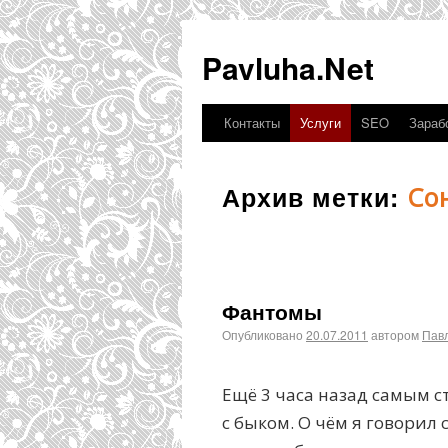
Pavluha.Net
Контакты
Услуги
SEO
Зарабо
Архив метки:
Со
Фантомы
Опубликовано
20.07.2011
автором
Пав
Ещё 3 часа назад самым с
с быком. О чём я говорил 