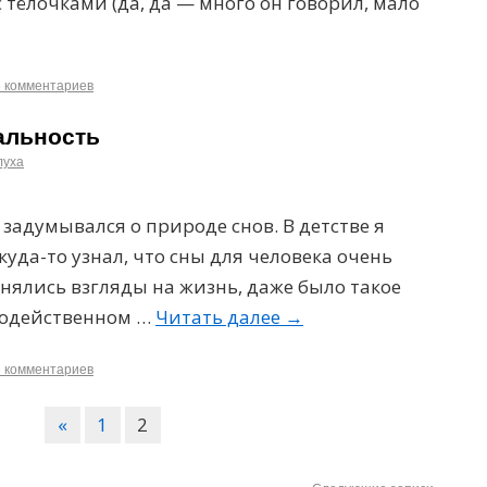
 тёлочками (да, да — много он говорил, мало
5 комментариев
альность
луха
 задумывался о природе снов. В детстве я
уда-то узнал, что сны для человека очень
енялись взгляды на жизнь, даже было такое
удодейственном …
Читать далее
→
5 комментариев
«
1
2