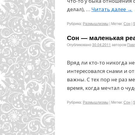
что-то у быка отношения с
делал), …
Читать далее
→
Рубрика:
Размышлизмы
|
Метки:
Сон
|
Сон — маленькая ре
Опубликовано
30.04.2011
автором
Пав
Вряд ли кто-то никогда не
интересовался снами и отк
важны. С тех пор не раз м
время, когда мечтал о ч
Рубрика:
Размышлизмы
|
Метки:
Сон
|