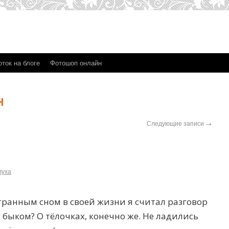
ток на блоге
Фотошоп онлайн
н
Следующие записи
→
луха
транным сном в своей жизни я считал разговор
с быком? О тёлочках, конечно же. Не ладились