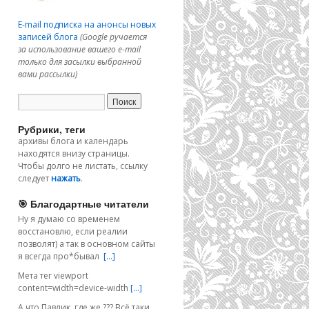
E-mail подписка на анонсы новых
записей блога
(Google ручается
за использование вашего e-mail
только для засылки выбранной
вами рассылки)
Рубрики, теги
архивы блога и календарь
находятся внизу страницы.
Чтобы долго не листать, ссылку
следует
нажать
.
🎯 Благодартные читатели
Ну я думаю со временем
восстановлю, если реалии
позволят) а так в основном сайты
я всегда про*бывал
[…]
Мета тег viewport
content=width=device-width
[…]
А что Павлик, где же ??? Всё таки