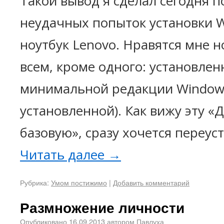
Такой вывод я сделал сегодня п
неудачных попыток установки W
ноутбук Lenovo. Нравятся мне 
всем, кроме одного: установлен
минимальной редакции Windows
установленной). Как вижу эту
базовую», сразу хочется переус
Читать далее
→
Рубрика:
Умом постижимо
|
Добавить комментарий
Размножение личности
Опубликовано
16.09.2013
автором
Павлуха