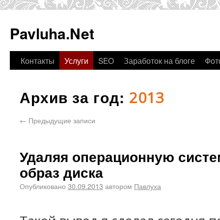
Pavluha.Net
Контакты
Услуги
SEO
Заработок на блоге
Фот
Архив за год:
2013
←
Предыдущие записи
Удаляя операционную систе
образ диска
Опубликовано
30.09.2013
автором
Павлуха