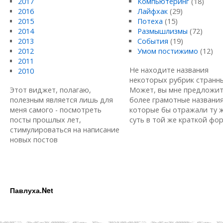
2017
Компьютеринг
(18)
2016
Лайфхак
(29)
2015
Потеха
(15)
2014
Размышлизмы
(72)
2013
События
(19)
2012
Умом постижимо
(12)
2011
Не находите названия
2010
некоторых рубрик странн
Этот виджет, полагаю,
Может, вы мне предложи
полезным является лишь для
более грамотные названия
меня самого - посмотреть
которые бы отражали ту 
посты прошлых лет,
суть в той же краткой форм
стимулироваться на написание
новых постов
Павлуха.Net