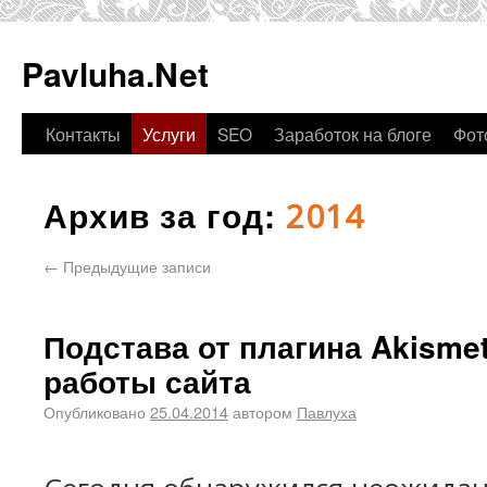
Pavluha.Net
Контакты
Услуги
SEO
Заработок на блоге
Фот
Архив за год:
2014
←
Предыдущие записи
Подстава от плагина Akisme
работы сайта
Опубликовано
25.04.2014
автором
Павлуха