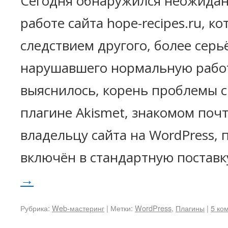
Сегодня обнаружился неожидан
работе сайта hope-recipes.ru, к
следствием другого, более серь
нарушавшего нормальную работ
выяснилось, корень проблемы с
плагине Akismet, знакомом поч
владельцу сайта на WordPress, 
включён в стандартную постав
→
Рубрика:
Web-мастеринг
|
Метки:
WordPress
,
Плагины
|
5 ко