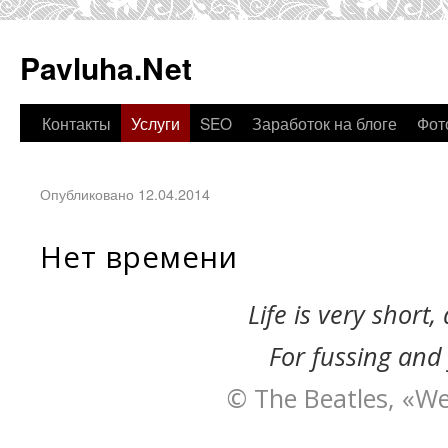
Pavluha.Net
Контакты
Услуги
SEO
Заработок на блоге
Фот
Опубликовано 12.04.2014
Нет времени
Life is very short
For fussing and 
© The Beatles, «W