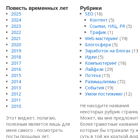
Повесть временных лет
Рубрики
2025
SEO
(18)
2024
Контент
(5)
2023
Ссылки, тИЦ, PR
(5)
2022
Трафик
(1)
2021
Web-мастеринг
(74)
2020
Блогосфера
(5)
2019
Заработок на блогах
(13
2018
Идеи
(5)
2017
Компьютеринг
(18)
2016
Лайфхак
(29)
2015
Потеха
(15)
2014
Размышлизмы
(72)
2013
События
(19)
2012
Умом постижимо
(12)
2011
Не находите названия
2010
некоторых рубрик странн
Этот виджет, полагаю,
Может, вы мне предложи
полезным является лишь для
более грамотные названия
меня самого - посмотреть
которые бы отражали ту 
посты прошлых лет,
суть в той же краткой форм