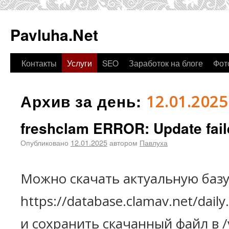
Pavluha.Net
Контакты
Услуги
SEO
Заработок на блоге
Фот
Архив за день:
12.01.2025
freshclam ERROR: Update fail
Опубликовано
12.01.2025
автором
Павлуха
Можно скачать актуальную базу
https://database.clamav.net/dail
и сохранить скачанный файл в /v