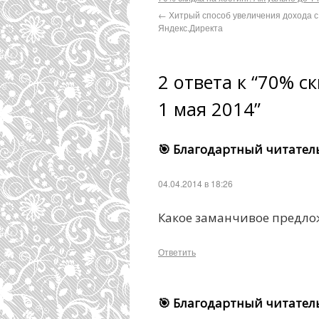
←
Хитрый способ увеличения дохода с
Яндекс.Директа
2 ответа к “70% с
1 мая 2014”
🎯 Благодартный читател
04.04.2014 в 18:26
Какое заманчивое предло
Ответить
🎯 Благодартный читател