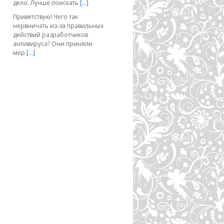
дело. Лучше поискать
[…]
Приветствую! Чего так
нервничать из-за правильных
действий разработчиков
антивируса? Они приняли
мер
[…]