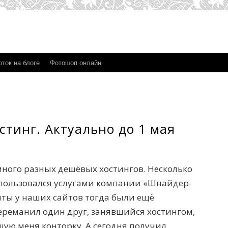
ток на блоге
Фотошоп онлайн
стинг. Актуально до 1 мая
 много разных дешёвых хостингов. Несколько
 пользовался услугами компании «Шнайдер-
титы у наших сайтов тогда были ещё
переманил один друг, занявшийся хостингом,
шую меня конторку. А сегодня получил