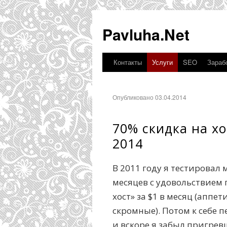
Pavluha.Net
Контакты
Услуги
SEO
Зарабо
Опубликовано 03.04.2014
70% скидка на хо
2014
В 2011 году я тестировал
месяцев с удовольствием
хост» за $1 в месяц (аппе
скромные). Потом к себе 
и вскоре я забыл пригрев