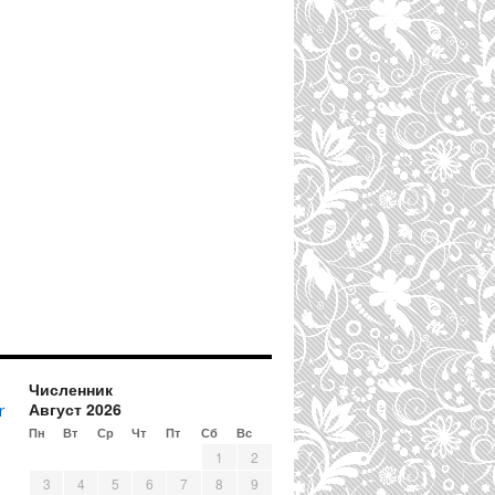
Численник
Август 2026
r
Пн
Вт
Ср
Чт
Пт
Сб
Вс
1
2
3
4
5
6
7
8
9