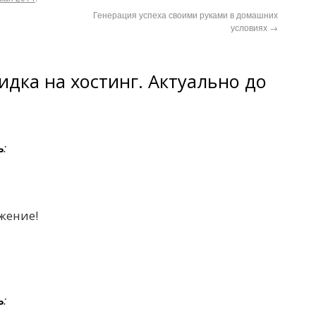
Генерация успеха своими руками в домашних
условиях
→
кидка на хостинг. Актуально до
ь
:
жение!
ь
: