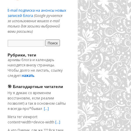
E-mail подписка на анонсы новых
записей блога
(Google ручается
за использование вашего e-mail
только для засылки выбранной
вами рассылки)
Рубрики, теги
архивы блога и календарь
находятся внизу страницы.
Чтобы долго не листать, ссылку
следует
нажать
.
🎯 Благодартные читатели
Ну я думаю со временем
восстановлю, если реалии
позволят) а так в основном сайты
я всегда про*бывал
[…]
Мета тег viewport
content=width=device-width
[…]
А что Павлик, где же ??? Всё таки