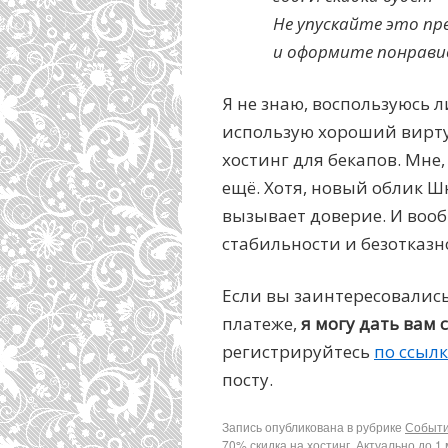
Не упускайте это пр
и оформите понрави
Я не знаю, воспользуюсь 
использую хороший вирт
хостинг для бекапов. Мне,
ещё. Хотя, новый облик Ш
вызывает доверие. И воо
стабильности и безотказн
Если вы заинтересовалис
платеже,
я могу дать вам 
регистрируйтесь
по ссылк
посту.
Запись опубликована в рубрике
Событ
70% скидка на хостинг. Актуально до 1