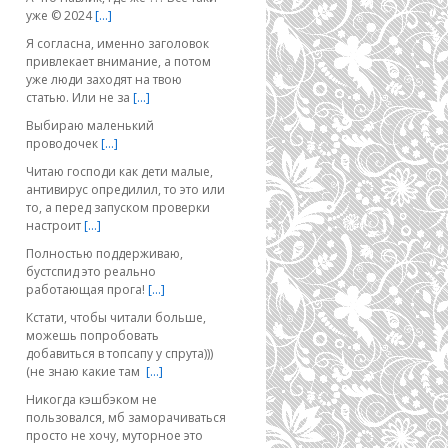
уже © 2024
[…]
Я согласна, именно заголовок
привлекает внимание, а потом
уже люди заходят на твою
статью. Или не за
[…]
Выбираю маленький
проводочек
[…]
Читаю господи как дети малые,
антивирус опредилил, то это или
то, а перед запуском проверки
настроит
[…]
Полностью поддерживаю,
бустспид это реально
работающая прога!
[…]
Кстати, чтобы читали больше,
можешь попробовать
добавиться в топсапу у спрута)))
(не знаю какие там
[…]
Никогда кэшбэком не
пользовался, мб заморачиваться
просто не хочу, муторное это