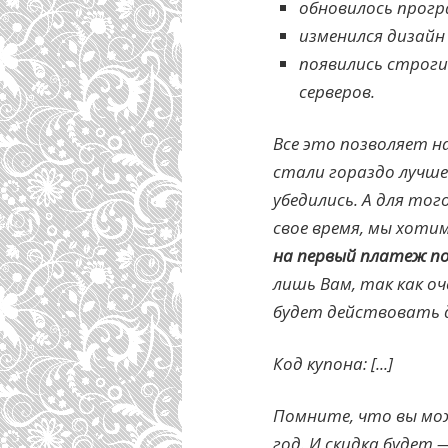
обновилось прогр
изменился дизайн
появились строг
серверов.
Все это позволяет н
стали гораздо лучше
убедились. А для то
свое время, мы хот
на первый платеж п
лишь Вам, так как оч
будет действовать д
Код купона: [...]
Помните, что вы мож
год. И скидка будет 