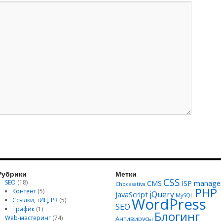
Рубрики
Метки
CSS
SEO
(18)
CMS
ISP manage
Chocasativa
PHP
Контент
(5)
jQuery
JavaScript
MySQL
WordPress
Ссылки, тИЦ, PR
(5)
SEO
Трафик
(1)
Блогинг
Web-мастеринг
(74)
Антивирусы