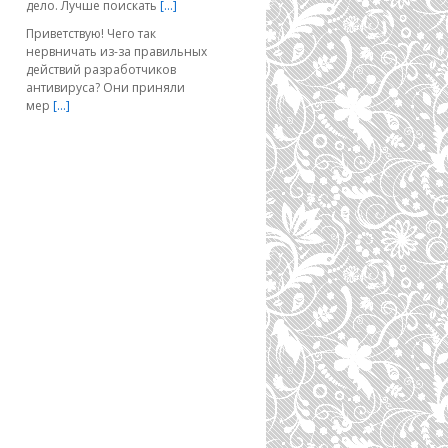
дело. Лучше поискать
[…]
Приветствую! Чего так
нервничать из-за правильных
действий разработчиков
антивируса? Они приняли
мер
[…]