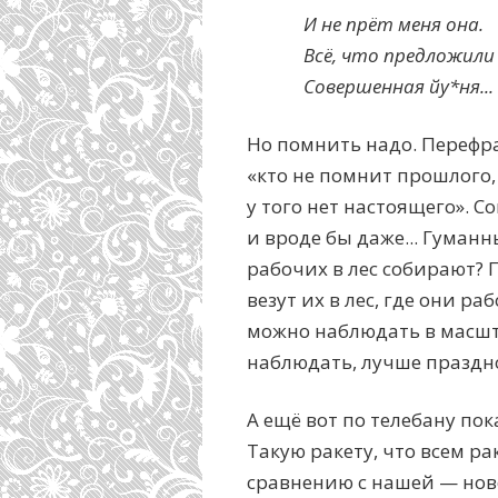
И не прёт меня она.
Всё, что предложили
Совершенная йу*ня...
Но помнить надо. Перефра
«кто не помнит прошлого, 
у того нет настоящего». 
и вроде бы даже... Гуманн
рабочих в лес собирают?
везут их в лес, где они р
можно наблюдать в масшт
наблюдать, лучше празднов
А ещё вот по телебану пок
Такую ракету, что всем ра
сравнению с нашей — ново