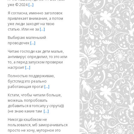
уже © 2024
[…]
Я согласна, именно заголовок
привлекает внимание, а потом
уже люди заходят на твою
статью. Или не за
[…]
Выбираю маленький
проводочек
[…]
Читаю господи как дети малые,
антивирус опредилил, то это или
то, а перед запуском проверки
настроит
[…]
Полностью поддерживаю,
бустспид это реально
работающая прога!
[…]
Кстати, чтобы читали больше,
можешь попробовать
добавиться в топсапу у спрута)))
(не знаю какие там
[…]
Никогда кэшбэком не
пользовался, мб заморачиваться
просто не хочу, муторное это