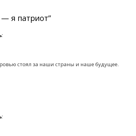
я — я патриот”
ь
:
кровью стоял за наши страны и наше будущее.
ь
: