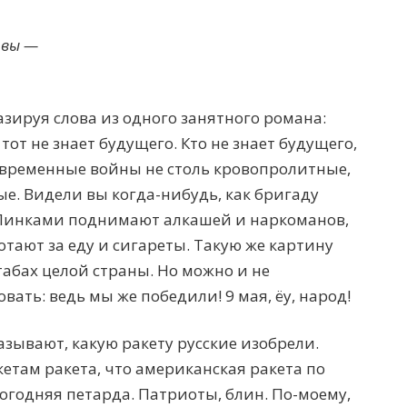
 вы —
зируя слова из одного занятного романа:
тот не знает будущего. Кто не знает будущего,
Современные войны не столь кровопролитные,
ые. Видели вы когда-нибудь, как бригаду
 Пинками поднимают алкашей и наркоманов,
аботают за еду и сигареты. Такую же картину
абах целой страны. Но можно и не
ать: ведь мы же победили! 9 мая, ёу, народ!
азывают, какую ракету русские изобрели.
кетам ракета, что американская ракета по
годняя петарда. Патриоты, блин. По-моему,