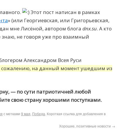
главного.
Этот пост написан в рамках
нта
» (или Георгиевская, или Григорьевская,
редан мне Лисёной, автором блога
dnx.su
. А кто
не знаю, не говоря уже про взаимный
блогером Александром Всея Руси
к сожалению, на данный момент ушедшим из
урну, — по сути патриотичней любой
бите свою страну хорошими поступками.
ия
с метками
9 мая
,
Победа
. Короткая ссылка для добавления в
Хорошие, позитивные новости
→