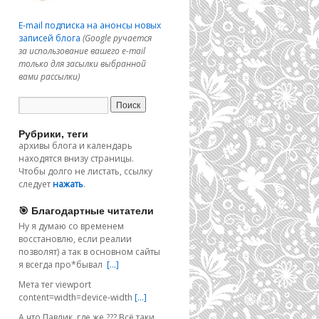
E-mail подписка на анонсы новых
записей блога
(Google ручается
за использование вашего e-mail
только для засылки выбранной
вами рассылки)
Рубрики, теги
архивы блога и календарь
находятся внизу страницы.
Чтобы долго не листать, ссылку
следует
нажать
.
🎯 Благодартные читатели
Ну я думаю со временем
восстановлю, если реалии
позволят) а так в основном сайты
я всегда про*бывал
[…]
Мета тег viewport
content=width=device-width
[…]
А что Павлик, где же ??? Всё таки