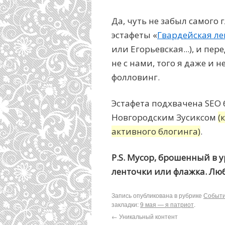
Да, чуть не забыл самого 
эстафеты «
Гвардейская ле
или Егорьевская...), и пе
не с нами, того я даже и 
фолловинг.
Эстафета подхвачена SEO 
Новгородским Зусиксом
(
активного блогинга)
.
P.S. Мусор, брошенный в 
ленточки или флажка. Лю
Запись опубликована в рубрике
Событ
закладки:
9 мая — я патриот
.
←
Уникальный контент