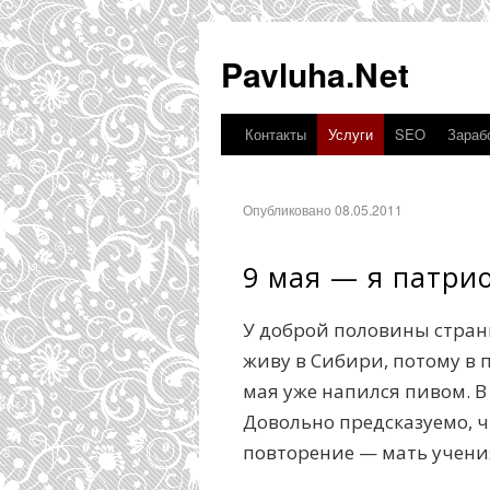
Pavluha.Net
Контакты
Услуги
SEO
Зарабо
Опубликовано 08.05.2011
9 мая — я патри
У доброй половины страны 
живу в Сибири, потому в 
мая уже напился пивом. В 
Довольно предсказуемо, ч
повторение — мать учени