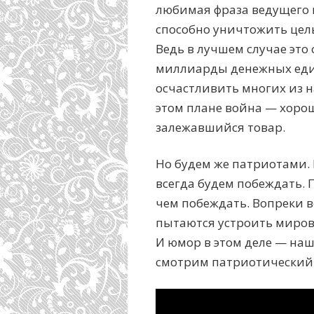
любимая фраза ведущего 
способно уничтожить целы
Ведь в лучшем случае это
миллиарды денежных еди
осчастливить многих из н
этом плане война — хоро
залежавшийся товар.
Но будем же патриотами. 
всегда будем побеждать. П
чем побеждать. Вопреки 
пытаются устроить мирово
И юмор в этом деле — наш
смотрим патриотический 