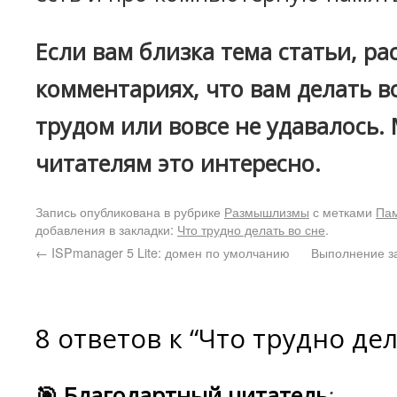
Если вам близка тема статьи, ра
комментариях, что вам делать во
трудом или вовсе не удавалось.
читателям это интересно.
Запись опубликована в рубрике
Размышлизмы
с метками
Па
добавления в закладки:
Что трудно делать во сне
.
←
ISPmanager 5 Lite: домен по умолчанию
Выполнение з
8 ответов к “Что трудно дел
🎯 Благодартный читатель
: