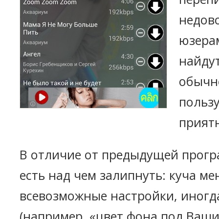
недов
юзерам
найдут
обычн
пользу
прият
В отличие от предыдущей прогр
есть над чем залипнуть: куча м
всевозможные настройки, иногд
(например, «цвет фона под Ваш