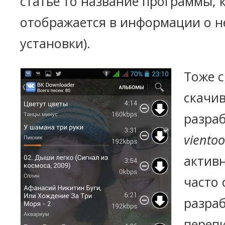
статье то название программы, 
отображается в информации о н
установки).
Тоже 
скачи
разра
viento
активн
часто 
разраб
перепи