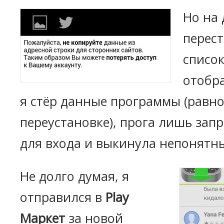
Но на
перес
список
отобра
я стёр данные программы (равн
переустановке), прога лишь зап
для входа и выкинула непонятны
Не долго думая, я
отправился в
Play
Маркет
за новой