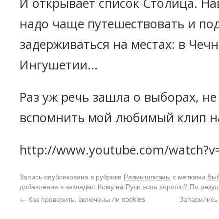
И открывает список Столица. На
надо чаще путешествовать и по
задерживаться на местах: в Чечн
Ингушетии...
Раз уж речь зашла о выборах, не
вспомнить мой любимый клип на
http://www.youtube.com/watch?v
Запись опубликована в рубрике
Размышлизмы
с метками
Вы
добавления в закладки:
Кому на Руси жить хорошо? По резу
←
Как проверить, включены ли cookies
Запарились 