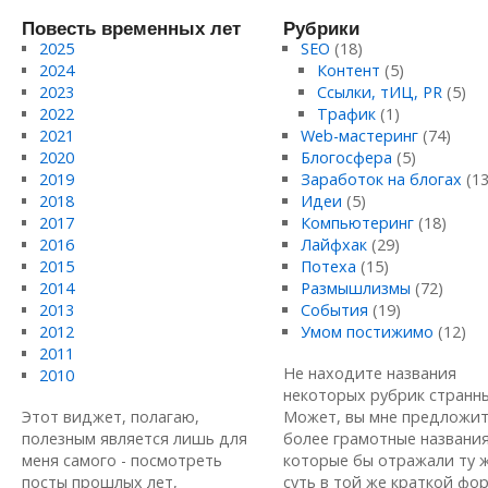
Повесть временных лет
Рубрики
2025
SEO
(18)
2024
Контент
(5)
2023
Ссылки, тИЦ, PR
(5)
2022
Трафик
(1)
2021
Web-мастеринг
(74)
2020
Блогосфера
(5)
2019
Заработок на блогах
(13
2018
Идеи
(5)
2017
Компьютеринг
(18)
2016
Лайфхак
(29)
2015
Потеха
(15)
2014
Размышлизмы
(72)
2013
События
(19)
2012
Умом постижимо
(12)
2011
Не находите названия
2010
некоторых рубрик странн
Этот виджет, полагаю,
Может, вы мне предложи
полезным является лишь для
более грамотные названия
меня самого - посмотреть
которые бы отражали ту 
посты прошлых лет,
суть в той же краткой форм