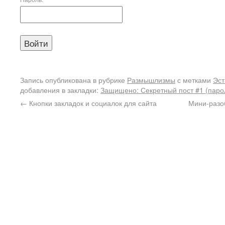
Запись опубликована в рубрике
Размышлизмы
с метками
Эс
добавления в закладки:
Защищено: Секретный пост #1 (парол
←
Кнопки закладок и социалок для сайта
Мини-разо