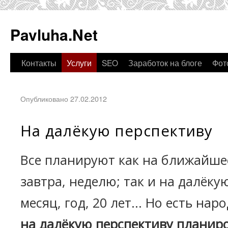
Pavluha.Net
Контакты
Услуги
SEO
Заработок на блоге
Фот
Опубликовано 27.02.2012
На далёкую перспективу
Все планируют как на ближайше
завтра, неделю; так и на далёку
месяц, год, 20 лет... Но есть нар
на далёкую перспективу планир