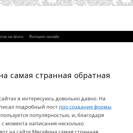
ток на блоге
Фотошоп онлайн
на самая странная обратная
сайтах я интересуюсь довольно давно. На
написал подробный пост
про создание формы
т пользуется популярностью, и, благодаря
 с момента написания несколько
вот на сайте Мегафона самая странная