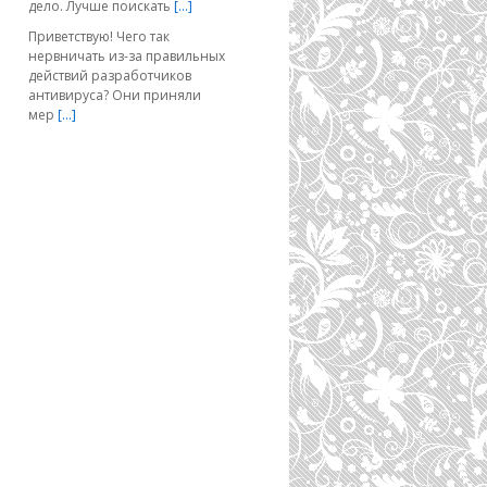
дело. Лучше поискать
[…]
Приветствую! Чего так
нервничать из-за правильных
действий разработчиков
антивируса? Они приняли
мер
[…]