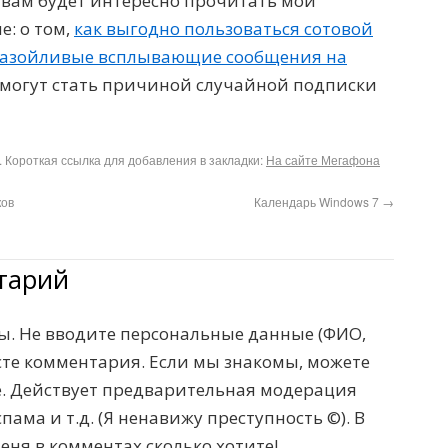
, вам будет интересно прочитать мои
: о том,
как выгодно пользоваться сотовой
назойливые всплывающие сообщения на
 могут стать причиной случайной подписки
. Короткая ссылка для добавления в закладки:
На сайте Мегафона
ков
Календарь Windows 7
→
тарий
. Не вводите персональные данные (ФИО,
тексте комментария. Если мы знакомы, можете
те. Действует предварительная модерация
пама и т.д. (Я ненавижу преступность ©). В
меня в комментах сколько хотите!