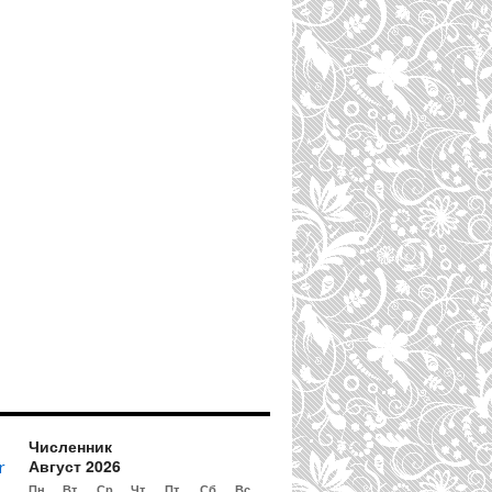
Численник
Август 2026
r
Пн
Вт
Ср
Чт
Пт
Сб
Вс