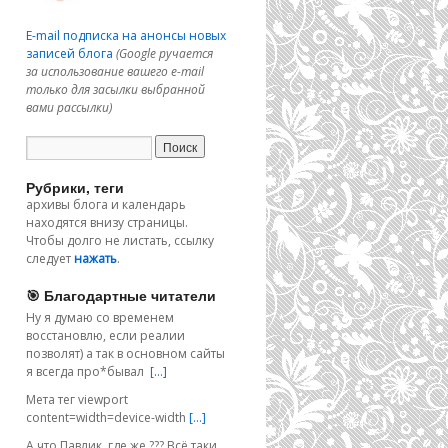
E-mail подписка на анонсы новых
записей блога
(Google ручается
за использование вашего e-mail
только для засылки выбранной
вами рассылки)
Рубрики, теги
архивы блога и календарь
находятся внизу страницы.
Чтобы долго не листать, ссылку
следует
нажать
.
🎯 Благодартные читатели
Ну я думаю со временем
восстановлю, если реалии
позволят) а так в основном сайты
я всегда про*бывал
[…]
Мета тег viewport
content=width=device-width
[…]
А что Павлик, где же ??? Всё таки