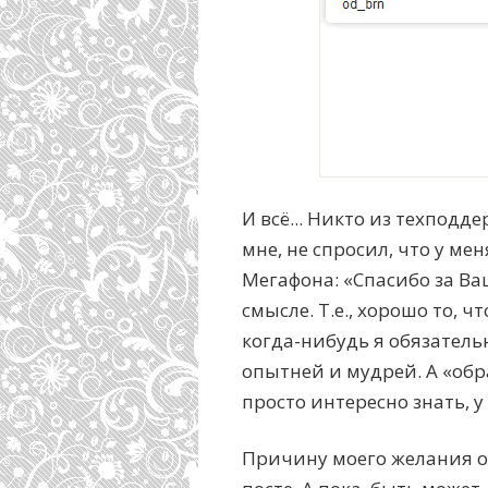
И всё... Никто из техподд
мне, не спросил, что у ме
Мегафона: «Спасибо за Ва
смысле. Т.е., хорошо то, ч
когда-нибудь я обязательн
опытней и мудрей. А «обр
просто интересно знать, 
Причину моего желания о