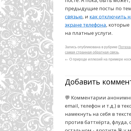
посте. А пока, быть может
предыдущие посты по теме
связью
, и
как отключить 
экране телефона
, которые
на платные услуги.
Запись опубликована в рубрике
Потеха
самая странная обратная связь
.
←
О природе иллюзий на примере нос
Добавить коммен
💬 Комментарии анонимны
email, телефон и т.д.) в 
намекнуть на себя в текс
против баттхёрта, флуда, с
остальном - дротите 🎯 у 