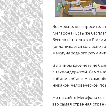
Возможно, вы спросите: з
Мегафона? Есть же беспла
бесплатен только в России
(оплачивается согласно 
международного роуминга
В личном кабинете не бы
с техподдержкой. Само на
кабинет: «Система самооб
никакой человеческой под
Но на сайте Мегафона ест
это самая странная страни