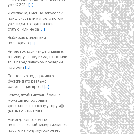
уже © 2024
[…]
Я согласна, именно заголовок
привлекает внимание, а потом
уже люди заходят на твою
статью. Или не за
[…]
Выбираю маленький
проводочек
[…]
Читаю господи как дети малые,
антивирус опредилил, то это или
то, а перед запуском проверки
настроит
[…]
Полностью поддерживаю,
бустспид это реально
работающая прога!
[…]
Кстати, чтобы читали больше,
можешь попробовать
добавиться в топсапу у спрута)))
(не знаю какие там
[…]
Никогда кэшбэком не
пользовался, мб заморачиваться
просто не хочу, муторное это