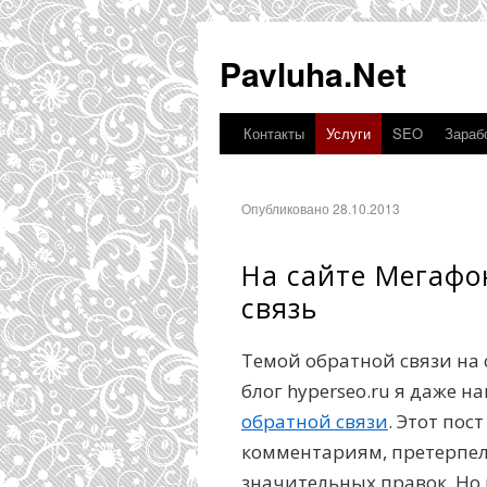
Pavluha.Net
Контакты
Услуги
SEO
Зарабо
Опубликовано 28.10.2013
На сайте Мегафо
связь
Темой обратной связи на 
блог hyperseo.ru я даже 
обратной связи
. Этот пос
комментариям, претерпел
значительных правок. Но 