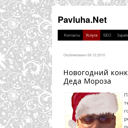
Pavluha.Net
Контакты
Услуги
SEO
Зарабо
Опубликовано 06.12.2010
Новогодний конк
Деда Мороза
П
т
г
р
п