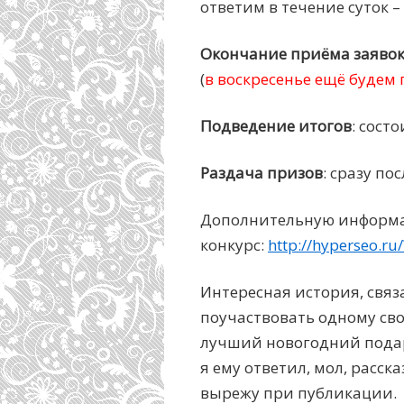
ответим в течение суток –
Окончание приёма заяво
(
в воскресенье ещё будем
Подведение итогов
: сост
Раздача призов
: сразу по
Дополнительную информац
конкурс:
http://hyperseo.ru
Интересная история, связ
поучаствовать одному свое
лучший новогодний подаро
я ему ответил, мол, расс
вырежу при публикации.