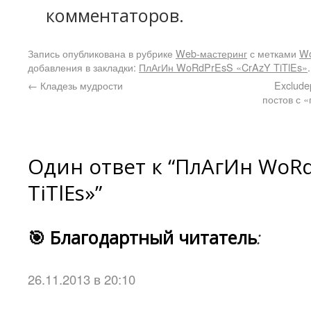
комментаторов.
Запись опубликована в рубрике
Web-мастеринг
с метками
Wo
добавления в закладки:
ПлАгИн WoRdPrEsS «CrAzY TiTlEs»
.
←
Кладезь мудрости
Exclude
постов с 
Один ответ к “ПлАгИн WoRd
TiTlEs»”
🎯 Благодартный читатель
:
26.11.2013 в 20:10