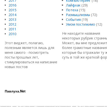
2017
Компьютеринг
(18)
2016
Лайфхак
(29)
2015
Потеха
(15)
2014
Размышлизмы
(72)
2013
События
(19)
2012
Умом постижимо
(12)
2011
Не находите названия
2010
некоторых рубрик странн
Этот виджет, полагаю,
Может, вы мне предложи
полезным является лишь для
более грамотные названия
меня самого - посмотреть
которые бы отражали ту 
посты прошлых лет,
суть в той же краткой форм
стимулироваться на написание
новых постов
Павлуха.Net