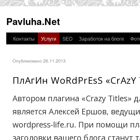
Pavluha.Net
Контакты
Услуги
SEO
Заработок на блоге
Фот
Опубликовано 26.11.2013
ПлАгИн WoRdPrEsS «CrAzY 
Автором плагина «Crazy Titles» 
является Алексей Ершов, ведущи
wordpress-life.ru. При помощи п
заголовки вашего блога станут т