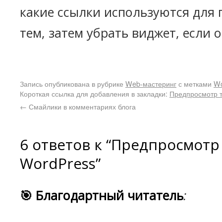
какие ссылки используются для
тем, затем убрать виджет, если 
Запись опубликована в рубрике
Web-мастеринг
с метками
Wo
Короткая ссылка для добавления в закладки:
Предпросмотр 
←
Смайлики в комментариях блога
6 ответов к “Предпросмотр
WordPress”
🎯 Благодартный читатель
: