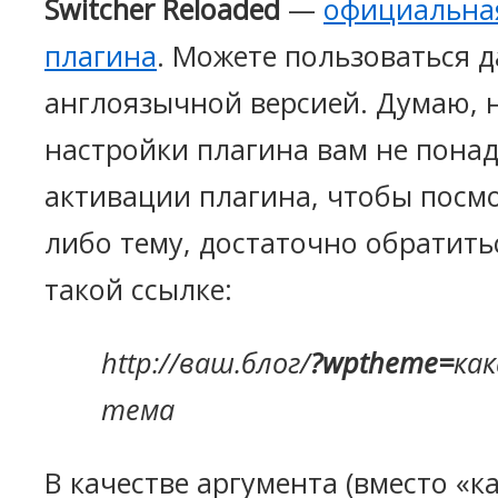
Switcher Reloaded
—
официальна
плагина
. Можете пользоваться 
англоязычной версией. Думаю, 
настройки плагина вам не понад
активации плагина, чтобы посмо
либо тему, достаточно обратитьс
такой ссылке:
http://ваш.блог/
?wptheme=
как
тема
В качестве аргумента (вместо «к