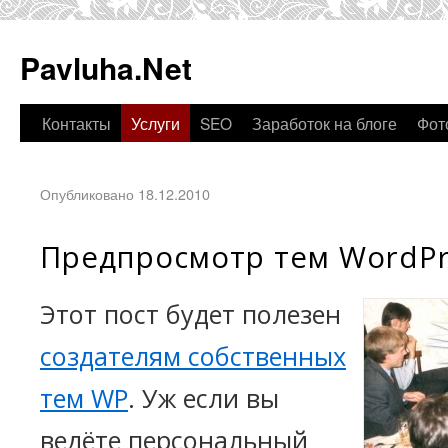
Pavluha.Net
Контакты
Услуги
SEO
Заработок на блоге
Фот
Опубликовано 18.12.2010
Предпросмотр тем WordPr
Этот пост будет полезен
создателям собственных
тем WP
. Уж если вы
ведёте персональный