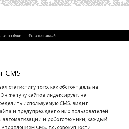
ток на блоге
Фотошоп онлайн
я CMS
л статистику того, как обстоят дела на
. Он же тучу сайтов индексирует, на
ределить используемую CMS, видит
айта и предупреждает о них пользователей
век автоматизации и робототехники, каждый
 управлением CMS, т.е. совокупности