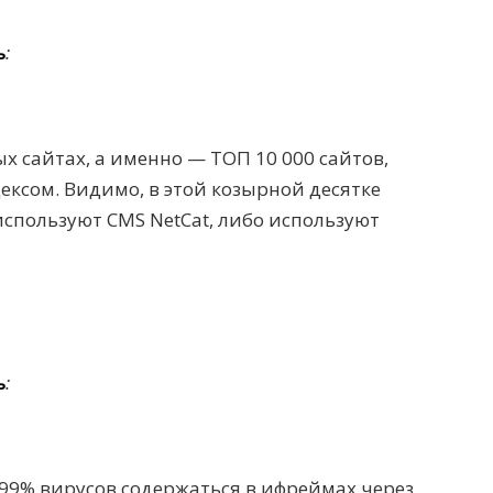
ь
:
х сайтах, а именно — ТОП 10 000 сайтов,
ксом. Видимо, в этой козырной десятке
спользуют CMS NetCat, либо используют
ь
:
 99% вирусов содержаться в ифреймах через