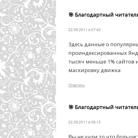
🎯 Благодартный читател
22.09.2011 в 07:42
Здесь данные о популярны
проиндексированных Янде
тысяч меньше 1% сайтов и
маскировку движка
Ответить
🎯 Благодартный читател
22.09.2011 в 09:15
Вы не учли то что больше