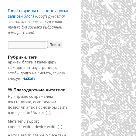
E-mail подписка на анонсы новых
записей блога
(Google ручается
за использование вашего e-mail
только для засылки выбранной
вами рассылки)
Рубрики, теги
архивы блога и календарь
находятся внизу страницы.
Чтобы долго не листать, ссылку
следует
нажать
.
🎯 Благодартные читатели
Ну я думаю со временем
восстановлю, если реалии
позволят) а так в основном сайты
я всегда про*бывал
[…]
Мета тег viewport
content=width=device-width
[…]
А что Павлик, где же ??? Всё таки