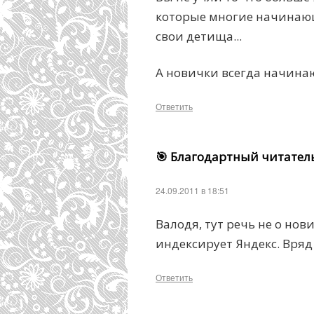
которые многие начинаю
свои детища...
А новички всегда начинают
Ответить
🎯 Благодартный читател
24.09.2011 в 18:51
Валодя, тут речь не о нов
индексирует Яндекс. Вря
Ответить