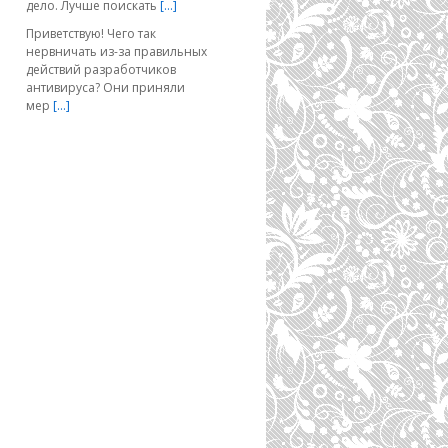
дело. Лучше поискать
[…]
Приветствую! Чего так
нервничать из-за правильных
действий разработчиков
антивируса? Они приняли
мер
[…]