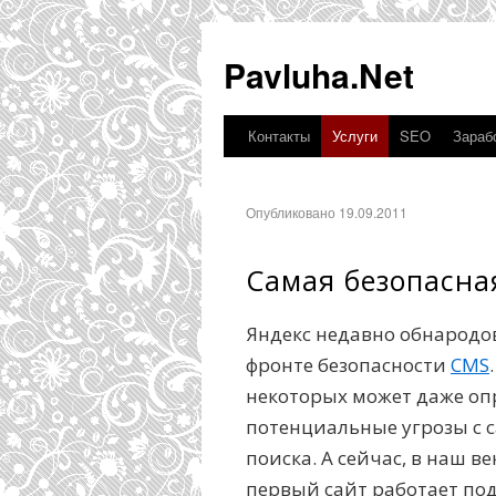
Pavluha.Net
Контакты
Услуги
SEO
Зарабо
Опубликовано 19.09.2011
Самая безопасна
Яндекс недавно обнародова
фронте безопасности
CMS
некоторых может даже оп
потенциальные угрозы с с
поиска. А сейчас, в наш 
первый сайт работает под