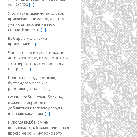
уже © 2024
[…]
Я согласна, именно заголовок
привлекает внимание, а потом
уже люди заходят на твою
статью. Или не за
[…]
Выбираю маленький
проводочек
[…]
Читаю господи как дети малые,
антивирус опредилил, то это или
то, а перед запуском проверки
настроит
[…]
Полностью поддерживаю,
бустспид это реально
работающая прога!
[…]
Кстати, чтобы читали больше,
можешь попробовать
добавиться в топсапу у спрута)))
(не знаю какие там
[…]
Никогда кэшбэком не
пользовался, мб заморачиваться
просто не хочу, муторное это