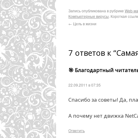
Запись опубликована в рубрике
Web-ма
Компьютерные вирусы
. Короткая ссыл
←
Цель в жизни
7 ответов к “Сама
🎯 Благодартный читател
22.09.2011 в 07:35
Спасибо за советы! Да, п
А почему нет движка NetC
Ответить