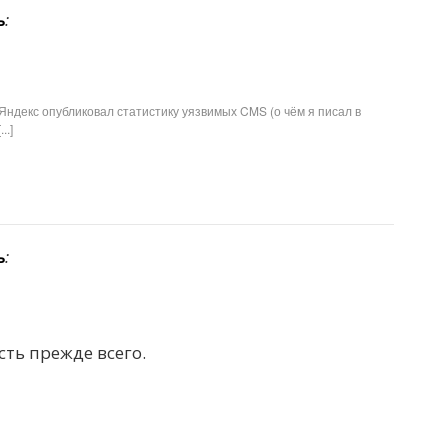
ь
:
о Яндекс опубликовал статистику уязвимых CMS (о чём я писал в
..]
ь
:
сть прежде всего.