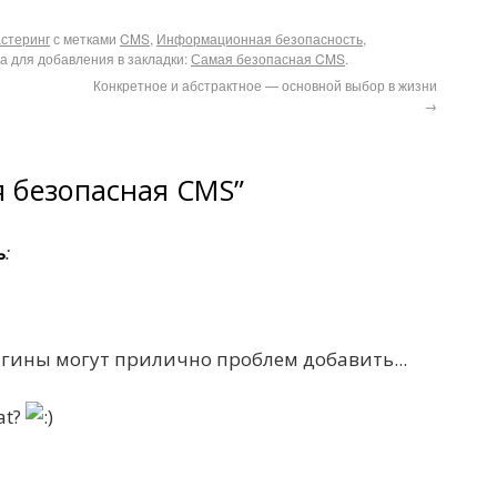
стеринг
с метками
CMS
,
Информационная безопасность
,
ка для добавления в закладки:
Самая безопасная CMS
.
Конкретное и абстрактное — основной выбор в жизни
→
я безопасная CMS”
ь
:
лагины могут прилично проблем добавить...
at?