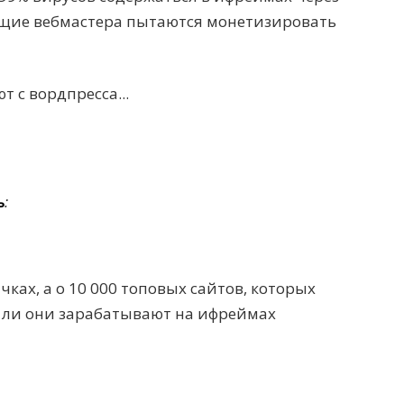
щие вебмастера пытаются монетизировать
 с вордпресса...
ь
:
ичках, а о 10 000 топовых сайтов, которых
д ли они зарабатывают на ифреймах