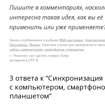
Пишите в комментариях, наскол
интересна такая идея, как вы е
применить или уже применяете
Запись опубликована в рубрике
Web-мастеринг
,
Компьютери
Программы
,
Яндекс
. Короткая ссылка для добавления в закл
сайта с компьютером, смартфоном, планшетом
.
←
Решение: как сделать первую букву
заглавной в UTF-8
3 ответа к “Синхронизация
с компьютером, смартфоно
планшетом”