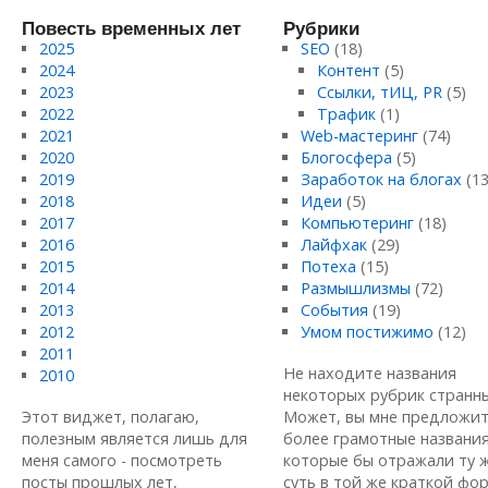
Повесть временных лет
Рубрики
2025
SEO
(18)
2024
Контент
(5)
2023
Ссылки, тИЦ, PR
(5)
2022
Трафик
(1)
2021
Web-мастеринг
(74)
2020
Блогосфера
(5)
2019
Заработок на блогах
(13
2018
Идеи
(5)
2017
Компьютеринг
(18)
2016
Лайфхак
(29)
2015
Потеха
(15)
2014
Размышлизмы
(72)
2013
События
(19)
2012
Умом постижимо
(12)
2011
Не находите названия
2010
некоторых рубрик странн
Этот виджет, полагаю,
Может, вы мне предложи
полезным является лишь для
более грамотные названия
меня самого - посмотреть
которые бы отражали ту 
посты прошлых лет,
суть в той же краткой форм