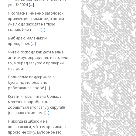
уже © 2024
[…]
Я согласна, именно заголовок
привлекает внимание, а потом
уже люди заходят на твою
статью. Или не за
[…]
Выбираю маленький
проводочек
[…]
Читаю господи как дети малые,
антивирус опредилил, то это или
то, а перед запуском проверки
настроит
[…]
Полностью поддерживаю,
бустспид это реально
работающая прога!
[…]
Кстати, чтобы читали больше,
можешь попробовать
добавиться в топсапу у спрута)))
(не знаю какие там
[…]
Никогда кэшбэком не
пользовался, мб заморачиваться
просто не хочу, муторное это