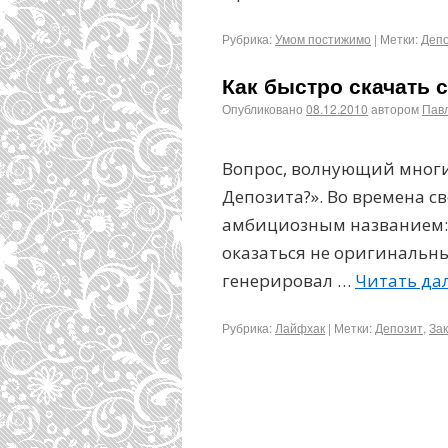
Рубрика:
Умом постижимо
|
Метки:
Деп
Как быстро скачать 
Опубликовано
08.12.2010
автором
Пав
Вопрос, волнующий многих
Депозита?». Во времена сво
амбициозным названием: 
оказаться не оригинальны
генерировал …
Читать да
Рубрика:
Лайфхак
|
Метки:
Депозит
,
Зак