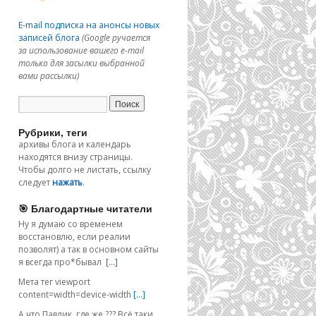
E-mail подписка на анонсы новых
записей блога
(Google ручается
за использование вашего e-mail
только для засылки выбранной
вами рассылки)
Рубрики, теги
архивы блога и календарь
находятся внизу страницы.
Чтобы долго не листать, ссылку
следует
нажать
.
🎯 Благодартные читатели
Ну я думаю со временем
восстановлю, если реалии
позволят) а так в основном сайты
я всегда про*бывал
[…]
Мета тег viewport
content=width=device-width
[…]
А что Павлик, где же ??? Всё таки