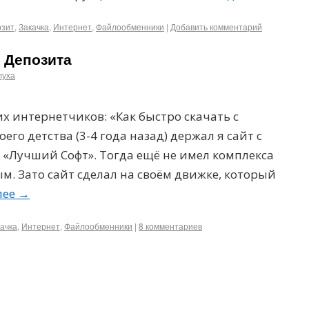
озит
,
Закачка
,
Интернет
,
Файлообменники
|
Добавить комментарий
с Депозита
луха
 интернетчиков: «Как быстро скачать с
его детства (3-4 года назад) держал я сайт с
«Лучший Софт». Тогда ещё не имел комплекса
м. Зато сайт сделал на своём движке, который
лее
→
ачка
,
Интернет
,
Файлообменники
|
8 комментариев