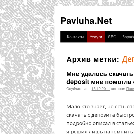
Pavluha.Net
Контакты
Услуги
SEO
Зарабо
Архив метки:
Де
Мне удалось скачать
deposit мне помогла
Опубликовано
18.12.2011
автором
Пав
Мало кто знает, но есть 
скачать с депозита быстр
подробно описал в статье:
я решил лишь напомнить 