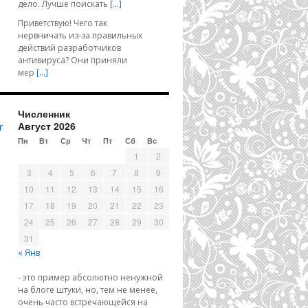
дело. Лучше поискать
[…]
Приветствую! Чего так
нервничать из-за правильных
действий разработчиков
антивируса? Они приняли
мер
[…]
Численник
Август 2026
r
Пн
Вт
Ср
Чт
Пт
Сб
Вс
1
2
3
4
5
6
7
8
9
10
11
12
13
14
15
16
17
18
19
20
21
22
23
24
25
26
27
28
29
30
31
« Янв
- это пример абсолютно ненужной
на блоге штуки, но, тем не менее,
очень часто встречающейся на