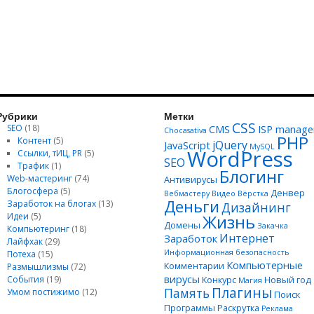
Рубрики
Метки
CSS
SEO
(18)
CMS
ISP manage
Chocasativa
PHP
Контент
(5)
jQuery
JavaScript
MySQL
WordPress
Ссылки, тИЦ, PR
(5)
SEO
Трафик
(1)
Блогинг
Web-мастеринг
(74)
Антивирусы
Блогосфера
(5)
Денвер
Вебмастеру
Видео
Вёрстка
Деньги
Заработок на блогах
(13)
Дизайнинг
Идеи
(5)
Жизнь
Домены
Закачка
Компьютеринг
(18)
Интернет
Заработок
Лайфхак
(29)
Информационная безопасность
Потеха
(15)
Компьютерные
Комментарии
Размышлизмы
(72)
вирусы
События
(19)
Конкурс
Новый год
Магия
Плагины
Память
Умом постижимо
(12)
Поиск
Программы
Раскрутка
Реклама