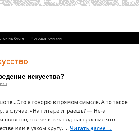
ток на блоге
Фотошоп онлайн
кусство
ведение искусства?
луха
опе... Это я говорю в прямом смысле. А то такое
, в случае: «На гитаре играешь? — Не-а,
ем понятно, что человек под настроение что-
стве или в узком кругу. …
Читать далее
→