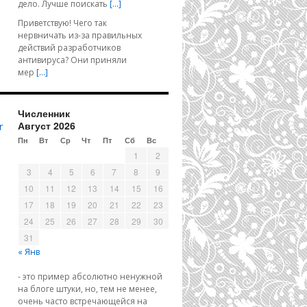
дело. Лучше поискать
[…]
Приветствую! Чего так
нервничать из-за правильных
действий разработчиков
антивируса? Они приняли
мер
[…]
Численник
Август 2026
r
Пн
Вт
Ср
Чт
Пт
Сб
Вс
1
2
3
4
5
6
7
8
9
10
11
12
13
14
15
16
17
18
19
20
21
22
23
24
25
26
27
28
29
30
31
« Янв
- это пример абсолютно ненужной
на блоге штуки, но, тем не менее,
очень часто встречающейся на