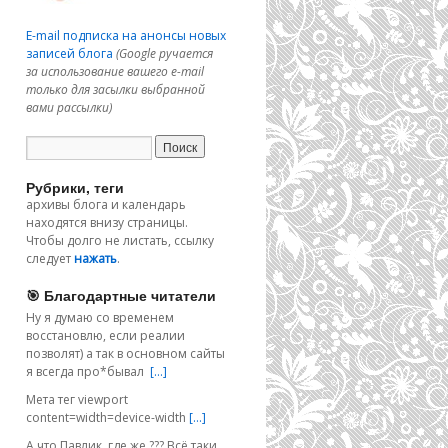
E-mail подписка на анонсы новых
записей блога
(Google ручается
за использование вашего e-mail
только для засылки выбранной
вами рассылки)
Рубрики, теги
архивы блога и календарь
находятся внизу страницы.
Чтобы долго не листать, ссылку
следует
нажать
.
🎯 Благодартные читатели
Ну я думаю со временем
восстановлю, если реалии
позволят) а так в основном сайты
я всегда про*бывал
[…]
Мета тег viewport
content=width=device-width
[…]
А что Павлик, где же ??? Всё таки