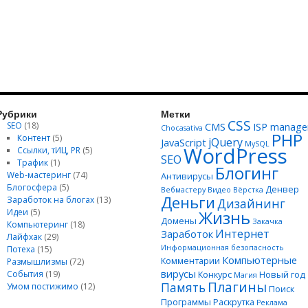
Рубрики
Метки
CSS
SEO
(18)
CMS
ISP manage
Chocasativa
PHP
Контент
(5)
jQuery
JavaScript
MySQL
WordPress
Ссылки, тИЦ, PR
(5)
SEO
Трафик
(1)
Блогинг
Web-мастеринг
(74)
Антивирусы
Блогосфера
(5)
Денвер
Вебмастеру
Видео
Вёрстка
Деньги
Заработок на блогах
(13)
Дизайнинг
Идеи
(5)
Жизнь
Домены
Закачка
Компьютеринг
(18)
Интернет
Заработок
Лайфхак
(29)
Информационная безопасность
Потеха
(15)
Компьютерные
Комментарии
Размышлизмы
(72)
вирусы
События
(19)
Конкурс
Новый год
Магия
Плагины
Память
Умом постижимо
(12)
Поиск
Программы
Раскрутка
Реклама