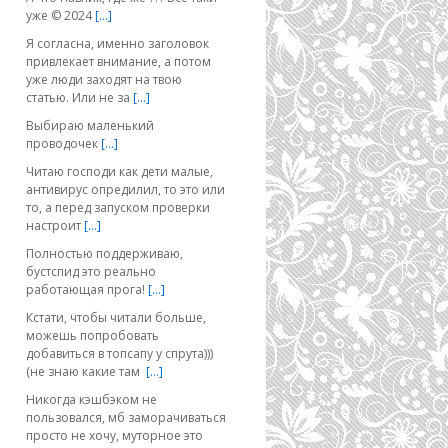
уже © 2024
[…]
Я согласна, именно заголовок
привлекает внимание, а потом
уже люди заходят на твою
статью. Или не за
[…]
Выбираю маленький
проводочек
[…]
Читаю господи как дети малые,
антивирус опредилил, то это или
то, а перед запуском проверки
настроит
[…]
Полностью поддерживаю,
бустспид это реально
работающая прога!
[…]
Кстати, чтобы читали больше,
можешь попробовать
добавиться в топсапу у спрута)))
(не знаю какие там
[…]
Никогда кэшбэком не
пользовался, мб заморачиваться
просто не хочу, муторное это