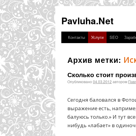
Pavluha.Net
Контакты
Услуги
SEO
Зарабо
Архив метки:
Ис
Сколько стоит произ
Опубликовано
04.03.2012
автором
Пав
Сегодня баловался в Фотош
выражение есть, например
балуюсь только.» И тут вс
нибудь «лабает» в одиноче