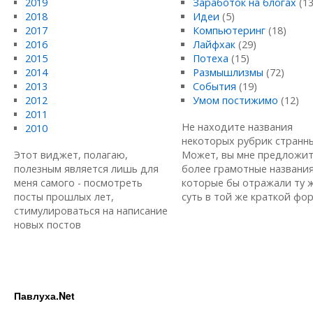
2019
Заработок на блогах
(13
2018
Идеи
(5)
2017
Компьютеринг
(18)
2016
Лайфхак
(29)
2015
Потеха
(15)
2014
Размышлизмы
(72)
2013
События
(19)
2012
Умом постижимо
(12)
2011
Не находите названия
2010
некоторых рубрик странн
Этот виджет, полагаю,
Может, вы мне предложи
полезным является лишь для
более грамотные названия
меня самого - посмотреть
которые бы отражали ту 
посты прошлых лет,
суть в той же краткой форм
стимулироваться на написание
новых постов
Павлуха.Net