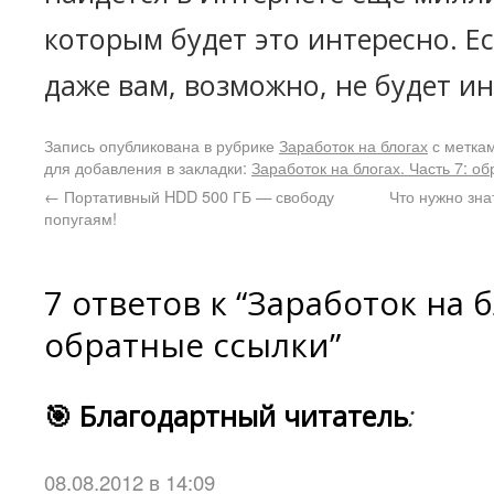
которым будет это интересно. Е
даже вам, возможно, не будет и
Запись опубликована в рубрике
Заработок на блогах
с метка
для добавления в закладки:
Заработок на блогах. Часть 7: о
←
Портативный HDD 500 ГБ — свободу
Что нужно зна
попугаям!
7 ответов к “Заработок на б
обратные ссылки”
🎯 Благодартный читатель
:
08.08.2012 в 14:09