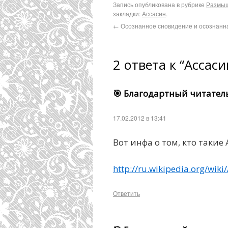
Запись опубликована в рубрике
Размы
закладки:
Ассасин
.
←
Осознанное сновидение и осознанн
2 ответа к “Ассаси
🎯 Благодартный читател
17.02.2012 в 13:41
Вот инфа о том, кто такие
http://ru.wikipedia.org/wik
Ответить