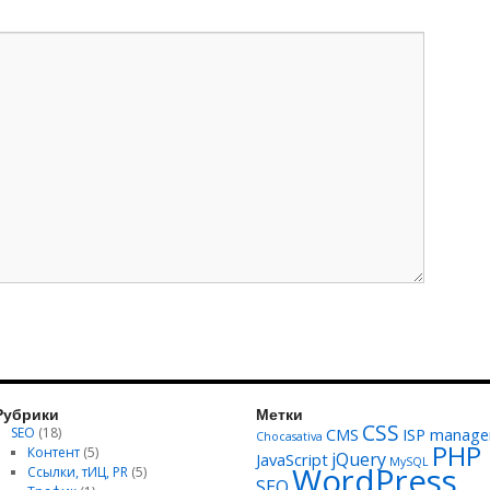
Рубрики
Метки
CSS
SEO
(18)
CMS
ISP manage
Chocasativa
PHP
Контент
(5)
jQuery
JavaScript
MySQL
WordPress
Ссылки, тИЦ, PR
(5)
SEO