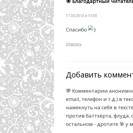
🎯 Благодартный читател
17.02.2012 в 13:55
Спасибо
Ответить
Добавить коммен
💬 Комментарии анонимны
email, телефон и т.д.) в 
намекнуть на себя в текс
против баттхёрта, флуда, с
остальном - дротите 🎯 у 