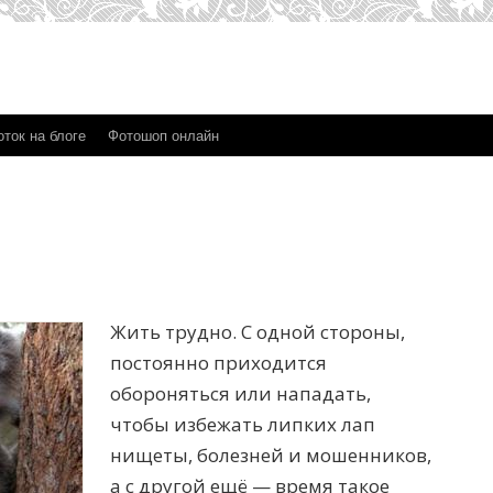
ток на блоге
Фотошоп онлайн
Жить трудно. С одной стороны,
постоянно приходится
обороняться или нападать,
чтобы избежать липких лап
нищеты, болезней и мошенников,
а с другой ещё — время такое