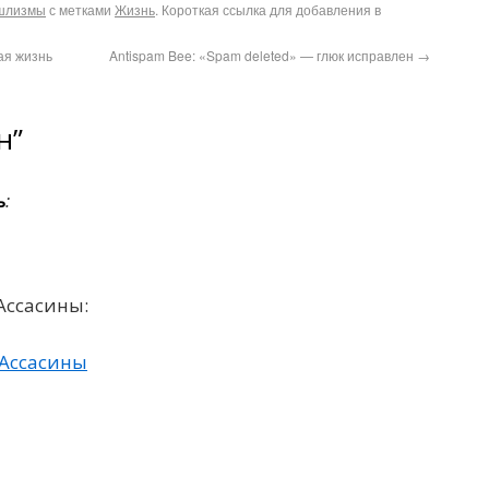
шлизмы
с метками
Жизнь
. Короткая ссылка для добавления в
ая жизнь
Antispam Bee: «Spam deleted» — глюк исправлен
→
н”
ь
:
 Ассасины:
i/Ассасины