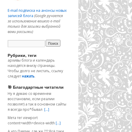
E-mail подписка на анонсы новых
записей блога
(Google ручается
за использование вашего e-mail
только для засылки выбранной
вами рассылки)
Рубрики, теги
архивы блога и календарь
находятся внизу страницы.
Чтобы долго не листать, ссылку
следует
нажать
.
🎯 Благодартные читатели
Ну я думаю со временем
восстановлю, если реалии
позволят) а так в основном сайты
я всегда про*бывал
[…]
Мета тег viewport
content=width=device-width
[…]
А что Павлик, где же ??? Всё таки