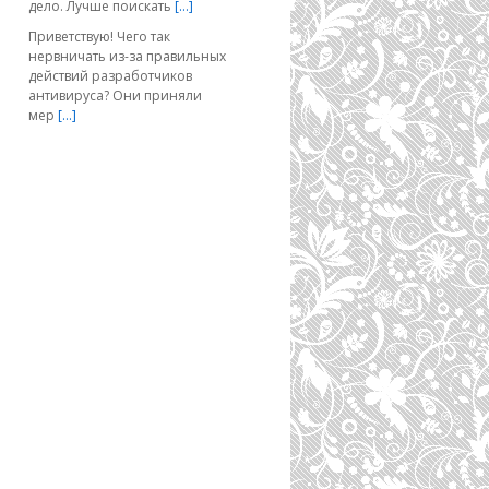
дело. Лучше поискать
[…]
Приветствую! Чего так
нервничать из-за правильных
действий разработчиков
антивируса? Они приняли
мер
[…]