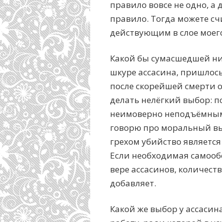
правило вовсе не одно, а 
правило. Тогда можете с
действующим в слое моег
Какой бы сумасшедшей ни 
шкуре ассасина, пришлос
после скорейшей смерти о
делать нелёгкий выбор: п
неимоверно неподъёмным 
говорю про моральный выб
грехом убийство является
Если необходимая самообо
вере ассасинов, количест
добавляет.
Какой же выбор у ассасина