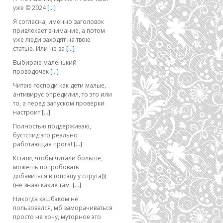
уже © 2024
[…]
Я согласна, именно заголовок
привлекает внимание, а потом
уже люди заходят на твою
статью. Или не за
[…]
Выбираю маленький
проводочек
[…]
Читаю господи как дети малые,
антивирус опредилил, то это или
то, а перед запуском проверки
настроит
[…]
Полностью поддерживаю,
бустспид это реально
работающая прога!
[…]
Кстати, чтобы читали больше,
можешь попробовать
добавиться в топсапу у спрута)))
(не знаю какие там
[…]
Никогда кэшбэком не
пользовался, мб заморачиваться
просто не хочу, муторное это