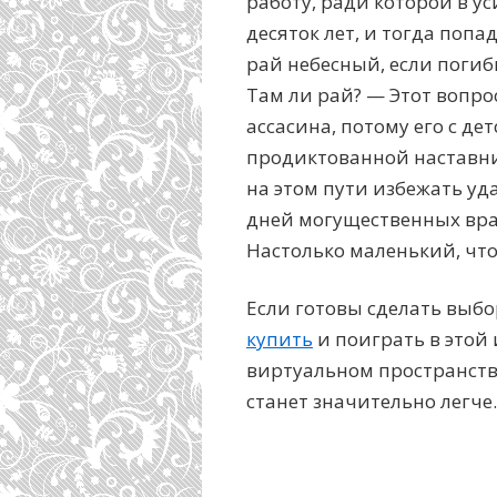
работу, ради которой в у
десяток лет, и тогда попа
рай небесный, если погибн
Там ли рай? — Этот вопро
ассасина, потому его с де
продиктованной наставник
на этом пути избежать уда
дней могущественных вра
Настолько маленький, что
Если готовы сделать выбо
купить
и поиграть в этой 
виртуальном пространств
станет значительно легче.