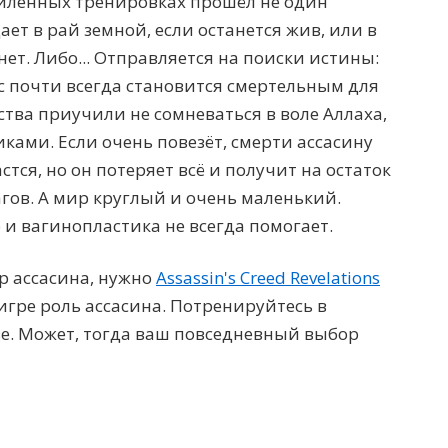
силенных тренировках прошёл не один
дает в рай земной, если останется жив, или в
ет. Либо... Отправляется на поиски истины:
с почти всегда становится смертельным для
тства приучили не сомневаться в воле Аллаха,
ами. Если очень повезёт, смерти ассасину
стся, но он потеряет всё и получит на остаток
гов. А мир круглый и очень маленький.
 и вагинопластика не всегда помогает.
р ассасина, нужно
Assassin's Creed Revelations
игре роль ассасина. Потренируйтесь в
е. Может, тогда ваш повседневный выбор