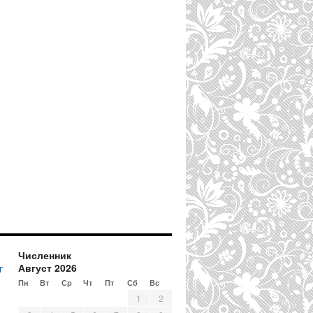
Численник
Август 2026
r
Пн
Вт
Ср
Чт
Пт
Сб
Вс
1
2