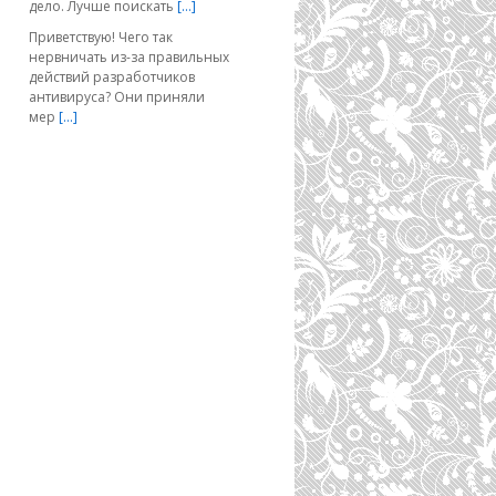
дело. Лучше поискать
[…]
Приветствую! Чего так
нервничать из-за правильных
действий разработчиков
антивируса? Они приняли
мер
[…]