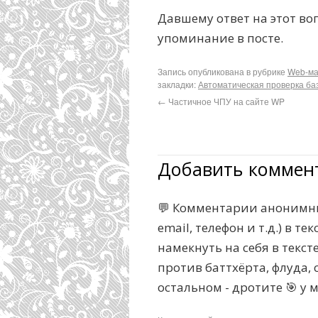
Давшему ответ на этот во
упоминание в посте.
Запись опубликована в рубрике
Web-ма
закладки:
Автоматическая проверка ба
←
Частичное ЧПУ на сайте WP
Добавить коммен
💬 Комментарии анонимны
email, телефон и т.д.) в 
намекнуть на себя в текс
против баттхёрта, флуда, с
остальном - дротите 🎯 у 