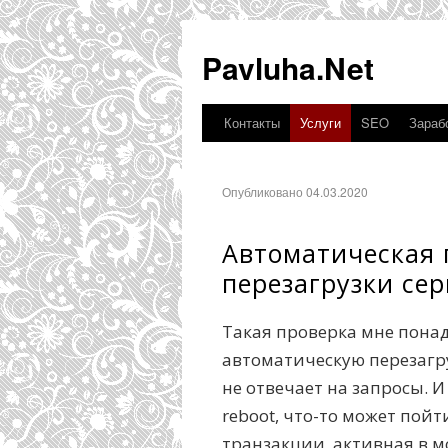
Pavluha.Net
Контакты
Услуги
SEO
Зарабо
Опубликовано 04.03.2020
Автоматическая 
перезагрузки се
Такая проверка мне понад
автоматическую перезагру
не отвечает на запросы. И
reboot, что-то может пойт
транзакции, активная в м