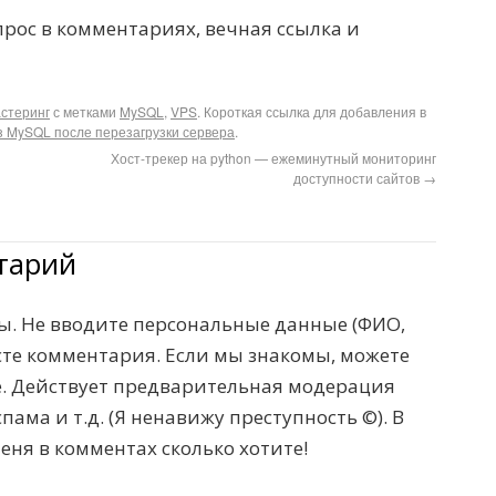
прос в комментариях, вечная ссылка и
стеринг
с метками
MySQL
,
VPS
. Короткая ссылка для добавления в
з MySQL после перезагрузки сервера
.
Хост-трекер на python — ежеминутный мониторинг
доступности сайтов
→
тарий
. Не вводите персональные данные (ФИО,
тексте комментария. Если мы знакомы, можете
те. Действует предварительная модерация
пама и т.д. (Я ненавижу преступность ©). В
меня в комментах сколько хотите!