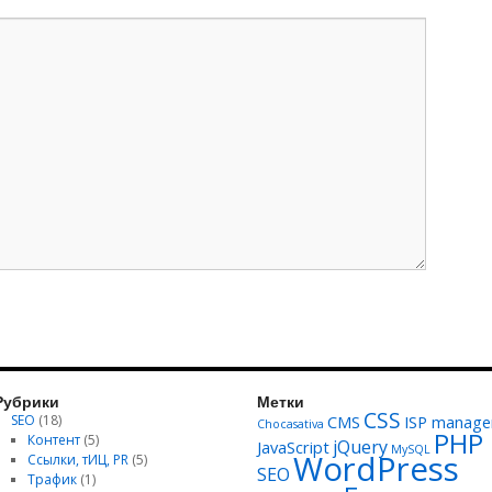
Рубрики
Метки
CSS
SEO
(18)
CMS
ISP manage
Chocasativa
PHP
Контент
(5)
jQuery
JavaScript
MySQL
WordPress
Ссылки, тИЦ, PR
(5)
SEO
Трафик
(1)