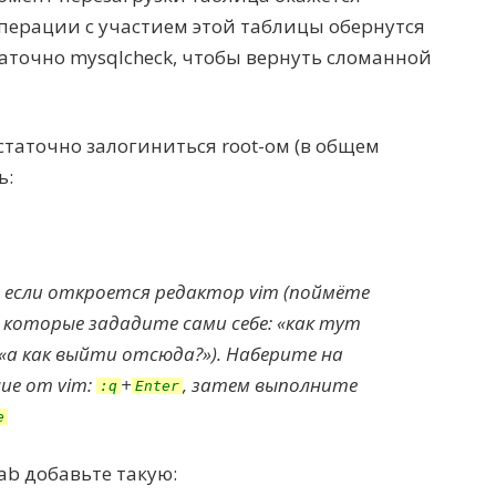
перации с участием этой таблицы обернутся
таточно mysqlcheck, чтобы вернуть сломанной
таточно залогиниться root-ом (в общем
ь:
: если откроется редактор vim (поймёте
, которые зададите сами себе: «как тут
«а как выйти отсюда?»). Наберите на
ие от vim:
+
, затем выполните
:q
Enter
e
ab добавьте такую: