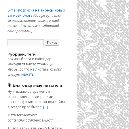
E-mail подписка на анонсы новых
записей блога
(Google ручается
за использование вашего e-mail
только для засылки выбранной
вами рассылки)
Рубрики, теги
архивы блога и календарь
находятся внизу страницы.
Чтобы долго не листать, ссылку
следует
нажать
.
🎯 Благодартные читатели
Ну я думаю со временем
восстановлю, если реалии
позволят) а так в основном сайты
я всегда про*бывал
[…]
Мета тег viewport
content=width=device-width
[…]
А что Павлик, где же ??? Всё таки