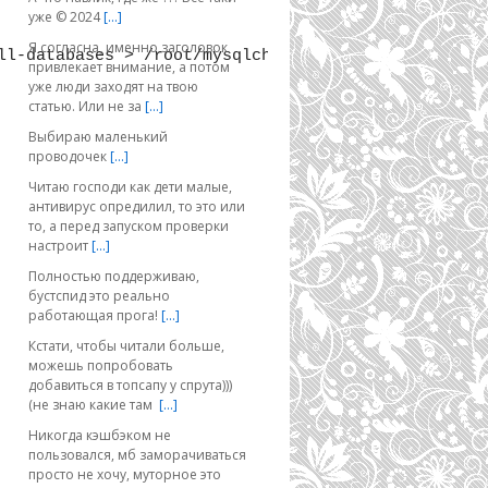
уже © 2024
[…]
Я согласна, именно заголовок
ll-databases > /root/mysqlcheck.log 2>/dev/null
привлекает внимание, а потом
уже люди заходят на твою
статью. Или не за
[…]
Выбираю маленький
проводочек
[…]
Читаю господи как дети малые,
антивирус опредилил, то это или
то, а перед запуском проверки
настроит
[…]
Полностью поддерживаю,
бустспид это реально
работающая прога!
[…]
Кстати, чтобы читали больше,
можешь попробовать
добавиться в топсапу у спрута)))
(не знаю какие там
[…]
Никогда кэшбэком не
пользовался, мб заморачиваться
просто не хочу, муторное это