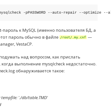
mysqlcheck -pPASSWORD --auto-repair --optimize --a
t-пароль к MySQL (именно пользователя БД, а
 этот пароль обычно в файле
—
/root/.my.cnf
anager, VestaCP.
 подумать над вопросом, как прислать
, когда выполнение mysqlcheck недостаточно.
heck.log обнаруживается такое:
 tempfile: './db/table.TMD'
d