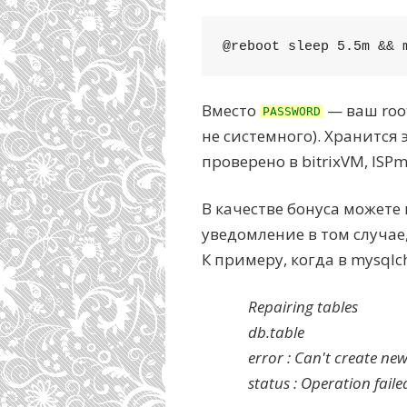
@reboot sleep 5.5m && 
Вместо
— ваш roo
PASSWORD
не системного). Хранится
проверено в bitrixVM, ISPm
В качестве бонуса можете
уведомление в том случае
К примеру, когда в mysqlc
Repairing tables
db.table
error : Can't create new
status : Operation faile