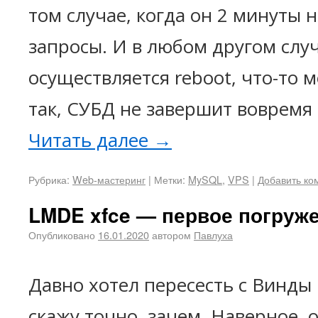
том случае, когда он 2 минуты н
запросы. И в любом другом случ
осуществляется reboot, что-то 
так, СУБД не завершит вовремя
Читать далее
→
Рубрика:
Web-мастеринг
|
Метки:
MySQL
,
VPS
|
Добавить ко
LMDE xfce — первое погруж
Опубликовано
16.01.2020
автором
Павлуха
Давно хотел пересесть с Винды 
скажу точно, зачем. Наверное, 