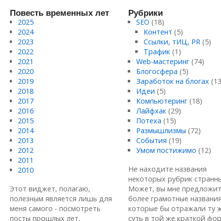
Повесть временных лет
Рубрики
2025
SEO
(18)
2024
Контент
(5)
2023
Ссылки, тИЦ, PR
(5)
2022
Трафик
(1)
2021
Web-мастеринг
(74)
2020
Блогосфера
(5)
2019
Заработок на блогах
(13
2018
Идеи
(5)
2017
Компьютеринг
(18)
2016
Лайфхак
(29)
2015
Потеха
(15)
2014
Размышлизмы
(72)
2013
События
(19)
2012
Умом постижимо
(12)
2011
Не находите названия
2010
некоторых рубрик странн
Этот виджет, полагаю,
Может, вы мне предложи
полезным является лишь для
более грамотные названия
меня самого - посмотреть
которые бы отражали ту 
посты прошлых лет,
суть в той же краткой форм