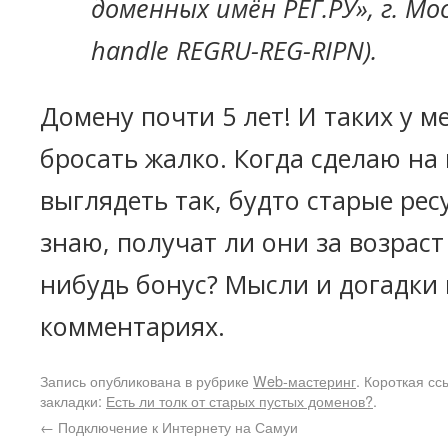
доменных имён РЕГ.РУ», г. Мос
handle REGRU-REG-RIPN).
Домену почти 5 лет! И таких у м
бросать жалко. Когда сделаю на 
выглядеть так, будто старые рес
знаю, получат ли они за возраст
нибудь бонус? Мысли и догадки
комментариях.
Запись опубликована в рубрике
Web-мастеринг
. Короткая сс
закладки:
Есть ли толк от старых пустых доменов?
.
←
Подключение к Интернету на Самуи