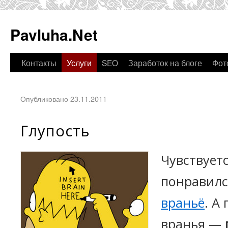
Pavluha.Net
Контакты
Услуги
SEO
Заработок на блоге
Фот
Опубликовано 23.11.2011
Глупость
Чувствует
понравил
враньё
. А
вранья —