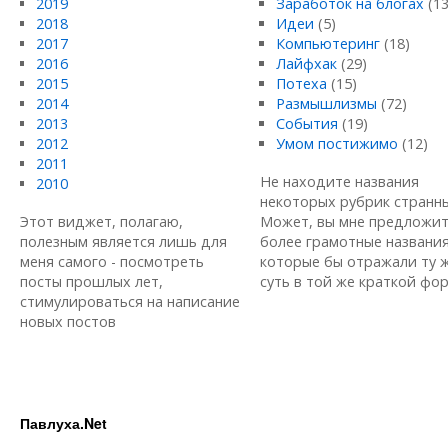
2019
Заработок на блогах
(13
2018
Идеи
(5)
2017
Компьютеринг
(18)
2016
Лайфхак
(29)
2015
Потеха
(15)
2014
Размышлизмы
(72)
2013
События
(19)
2012
Умом постижимо
(12)
2011
Не находите названия
2010
некоторых рубрик странн
Этот виджет, полагаю,
Может, вы мне предложи
полезным является лишь для
более грамотные названия
меня самого - посмотреть
которые бы отражали ту 
посты прошлых лет,
суть в той же краткой форм
стимулироваться на написание
новых постов
Павлуха.Net