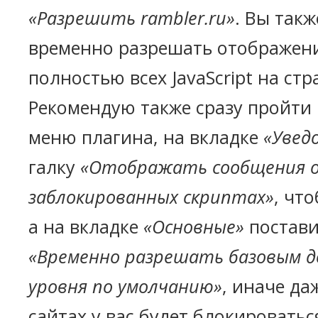
«Разрешить rambler.ru»
. Вы так
временно разрешать отображен
полностью всех JavaScript на стр
Рекомендую также сразу пройти 
меню плагина, на вкладке
«Увед
галку
«Отображать сообщения 
заблокированных скриптах»
, чт
а на вкладке
«Основные»
постави
«Временно разрешать базовым д
уровня по умолчанию»
, иначе да
сайтах у вас будет блокироватьс