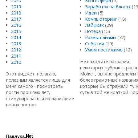
2020
Блогосфера
(5)
2019
Заработок на блогах
(13
2018
Идеи
(5)
2017
Компьютеринг
(18)
2016
Лайфхак
(29)
2015
Потеха
(15)
2014
Размышлизмы
(72)
2013
События
(19)
2012
Умом постижимо
(12)
2011
Не находите названия
2010
некоторых рубрик странн
Этот виджет, полагаю,
Может, вы мне предложи
полезным является лишь для
более грамотные названия
меня самого - посмотреть
которые бы отражали ту 
посты прошлых лет,
суть в той же краткой форм
стимулироваться на написание
новых постов
Павлуха.Net