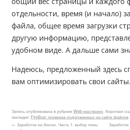
общий вес страницы и каждого 
отдельности, время (и начало) з
файла, общее время загрузки ст
другую информацию, представл
удобном виде. А дальше сами зна
Надеюсь, предложенный здесь с
вам оптимизировать свои сайты
Запись опубликована в рубрике
Web-мастеринг
. Короткая сс
закладки:
FireBug: проверка подгружаемых на сайте файлов
.
←
Заработок на блогах. Часть 1: выбор темы
Заработок 