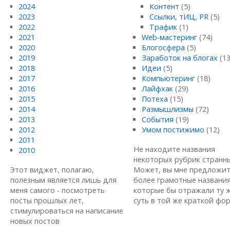
2024
Контент
(5)
2023
Ссылки, тИЦ, PR
(5)
2022
Трафик
(1)
2021
Web-мастеринг
(74)
2020
Блогосфера
(5)
2019
Заработок на блогах
(13
2018
Идеи
(5)
2017
Компьютеринг
(18)
2016
Лайфхак
(29)
2015
Потеха
(15)
2014
Размышлизмы
(72)
2013
События
(19)
2012
Умом постижимо
(12)
2011
Не находите названия
2010
некоторых рубрик странн
Этот виджет, полагаю,
Может, вы мне предложи
полезным является лишь для
более грамотные названия
меня самого - посмотреть
которые бы отражали ту 
посты прошлых лет,
суть в той же краткой форм
стимулироваться на написание
новых постов