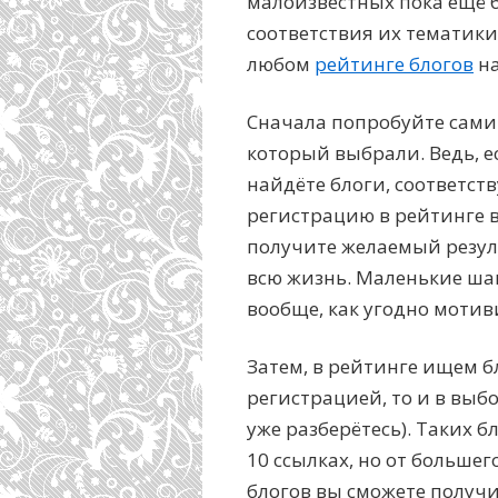
малоизвестных пока ещё бл
соответствия их тематики
любом
рейтинге блогов
на
Сначала попробуйте сами 
который выбрали. Ведь, ес
найдёте блоги, соответст
регистрацию в рейтинге в
получите желаемый резуль
всю жизнь. Маленькие ша
вообще, как угодно мотив
Затем, в рейтинге ищем б
регистрацией, то и в выб
уже разберётесь). Таких б
10 ссылках, но от большего
блогов вы сможете получи