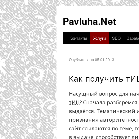
Pavluha.Net
Контакты
Услуги
SEO
Зарабо
Опубликовано 05.01.2013
Как получить тИ
Насущный вопрос для на
тИЦ
? Сначала разберёмся,
выдаётся. Тематический 
признания авторитетности
сайт ссылаются по теме, т
в выдаче, способствует л