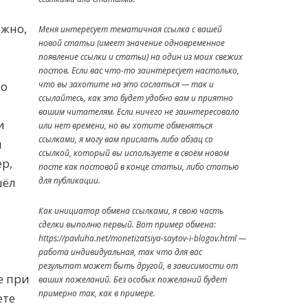
ожно,
Меня интересует тематичная ссылка с вашей
новой статьи (имеет значение одновременное
появление ссылки и статьи) на один из моих свежих
постов. Если вас что-то заинтересует настолько,
со
что вы захотите на это сослаться — так и
ссылайтесь, как это будет удобно вам и приятно
вашим читателям. Если ничего не заинтересовало
и
или нет времени, но вы хотите обменяться
ссылками, я могу вам прислать либо абзац со
л
ссылкой, который вы используете в своём новом
р,
посте как постовой в конце статьи, либо статью
шёл
для публикации.
Как инициатор обмена ссылками, я свою часть
сделки выполню первый. Вот пример обмена:
https://pavluha.net/monetizatsiya-saytov-i-blogov.html —
работа индивидуальная, так что для вас
результат может быть другой, в зависимости от
е при
ваших пожеланий. Без особых пожеланий будет
примерно так, как в примере.
ете