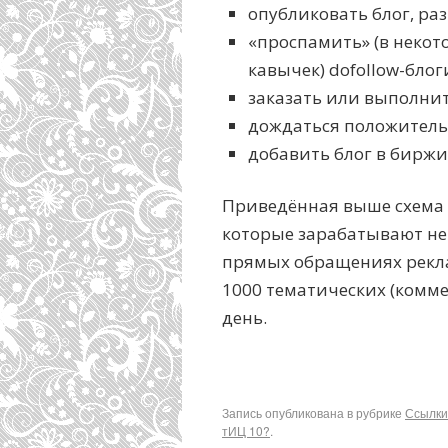
опубликовать блог, раз
«проспамить» (в некот
кавычек) dofollow-блог
заказать или выполнит
дождаться положитель
добавить блог в биржи
Приведённая выше схема 
которые зарабатывают не 
прямых обращениях рекла
1000 тематических (комм
день.
Запись опубликована в рубрике
Ссылки
тИЦ 10?
.