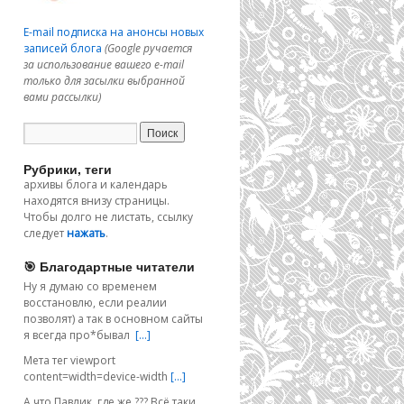
E-mail подписка на анонсы новых
записей блога
(Google ручается
за использование вашего e-mail
только для засылки выбранной
вами рассылки)
Рубрики, теги
архивы блога и календарь
находятся внизу страницы.
Чтобы долго не листать, ссылку
следует
нажать
.
🎯 Благодартные читатели
Ну я думаю со временем
восстановлю, если реалии
позволят) а так в основном сайты
я всегда про*бывал
[…]
Мета тег viewport
content=width=device-width
[…]
А что Павлик, где же ??? Всё таки