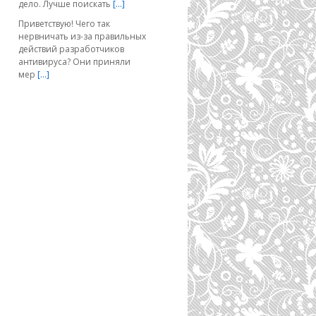
дело. Лучше поискать
[…]
Приветствую! Чего так
нервничать из-за правильных
действий разработчиков
антивируса? Они приняли
мер
[…]