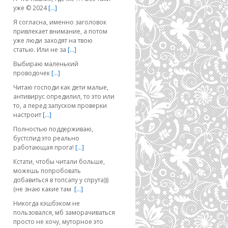
уже © 2024
[…]
Я согласна, именно заголовок
привлекает внимание, а потом
уже люди заходят на твою
статью. Или не за
[…]
Выбираю маленький
проводочек
[…]
Читаю господи как дети малые,
антивирус опредилил, то это или
то, а перед запуском проверки
настроит
[…]
Полностью поддерживаю,
бустспид это реально
работающая прога!
[…]
Кстати, чтобы читали больше,
можешь попробовать
добавиться в топсапу у спрута)))
(не знаю какие там
[…]
Никогда кэшбэком не
пользовался, мб заморачиваться
просто не хочу, муторное это