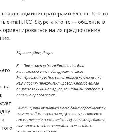
контакт с администраторами блогов. Кто-то
 e-mail, ICQ, Skype, а кто-то — общение в
ь ориентироваться на их предпочтения,
ние.
Здравствуйте, Игорь.
Я — Павел, автор блога Pavluha.net. Ваш
 его
контактный e-mail обнаружил на блоге
Материалист.рф. Прочитал несколько статей на
нём, парочку прокомментировал. Спасибо вам за
, на
опубликованный материал, за чтением которого я
;
приятно провёл время.
есует
Заметил, что тематика моего блога пересекается с
одну
тематикой Материалист.рф (я пишу в основном о
га
веб-мастеринге и манимейкинге), потому предлагаю
вам взаимовыгодное сотрудничество: обмен
 того
ссылками или статьями.