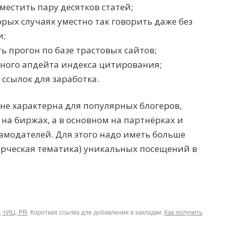
местить пару десятков статей;
орых случаях уместно так говорить даже без
и;
ь прогон по базе трастовых сайтов;
ного апдейта индекса цитирования;
 ссылок для заработка.
не характерна для популярных блогеров,
на биржах, а в основном на партнёрках и
модателей. Для этого надо иметь больше
ерческая тематика) уникальных посещений в
, тИЦ, PR
. Короткая ссылка для добавления в закладки:
Как получить