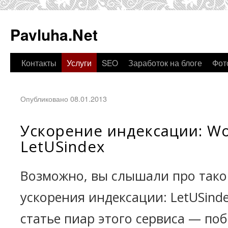
Pavluha.Net
Контакты
Услуги
SEO
Заработок на блоге
Фот
Опубликовано 08.01.2013
Ускорение индексации: Wo
LetUSindex
Возможно, вы слышали про тако
ускорения индексации: LetUSind
статье пиар этого сервиса — по