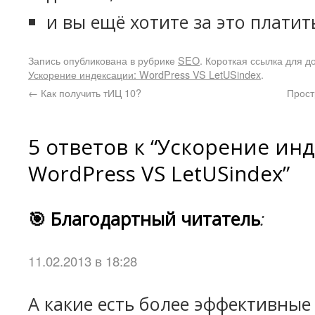
и вы ещё хотите за это платит
Запись опубликована в рубрике
SEO
. Короткая ссылка для д
Ускорение индексации: WordPress VS LetUSindex
.
←
Как получить тИЦ 10?
Прост
5 ответов к “Ускорение ин
WordPress VS LetUSindex”
🎯 Благодартный читатель
:
11.02.2013 в 18:28
А какие есть более эффективные