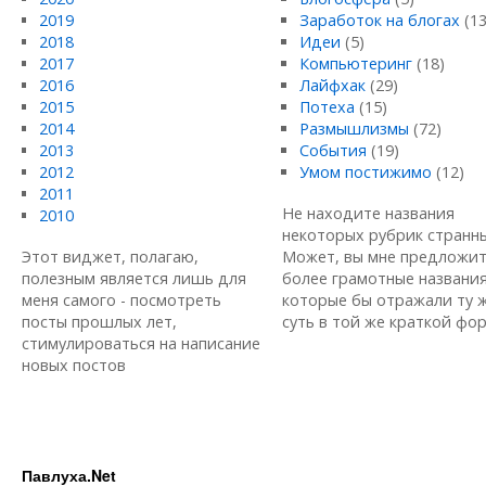
2019
Заработок на блогах
(13
2018
Идеи
(5)
2017
Компьютеринг
(18)
2016
Лайфхак
(29)
2015
Потеха
(15)
2014
Размышлизмы
(72)
2013
События
(19)
2012
Умом постижимо
(12)
2011
Не находите названия
2010
некоторых рубрик странн
Этот виджет, полагаю,
Может, вы мне предложи
полезным является лишь для
более грамотные названия
меня самого - посмотреть
которые бы отражали ту 
посты прошлых лет,
суть в той же краткой форм
стимулироваться на написание
новых постов
Павлуха.Net