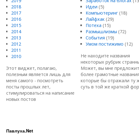
2019
Заработок на блогах
(13
2018
Идеи
(5)
2017
Компьютеринг
(18)
2016
Лайфхак
(29)
2015
Потеха
(15)
2014
Размышлизмы
(72)
2013
События
(19)
2012
Умом постижимо
(12)
2011
Не находите названия
2010
некоторых рубрик странн
Этот виджет, полагаю,
Может, вы мне предложи
полезным является лишь для
более грамотные названия
меня самого - посмотреть
которые бы отражали ту 
посты прошлых лет,
суть в той же краткой форм
стимулироваться на написание
новых постов
Павлуха.Net