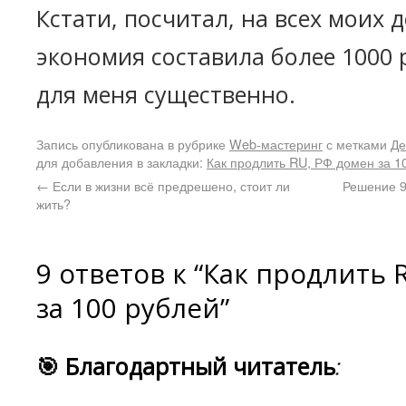
Кстати, посчитал, на всех моих 
экономия составила более 1000 р
для меня существенно.
Запись опубликована в рубрике
Web-мастеринг
с метками
Де
для добавления в закладки:
Как продлить RU, РФ домен за 1
←
Если в жизни всё предрешено, стоит ли
Решение 
жить?
9 ответов к “Как продлить 
за 100 рублей”
🎯 Благодартный читатель
: