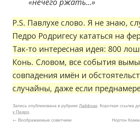
«нечего ржать...»
P.S. Павлухе слово. Я не знаю, с
Педро Родригесу кататься на фе
Так-то интересная идея: 800 ло
Конь. Словом, все события вым
совпадения имён и обстоятельст
случайны, даже если преднамер
Запись опубликована в рубрике
Лайфхак
. Короткая ссылка д
у Педро
.
←
Воображаемые советчики
Нортон Комм