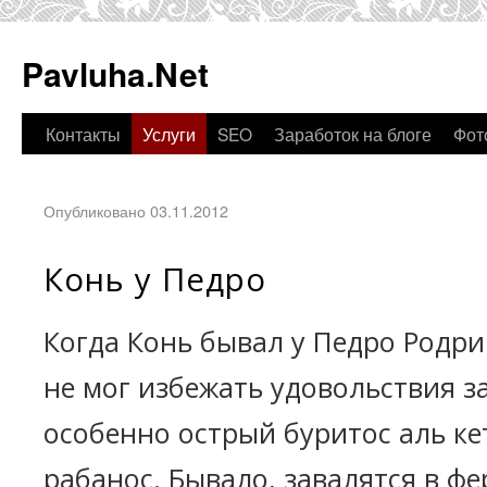
Pavluha.Net
Контакты
Услуги
SEO
Заработок на блоге
Фот
Опубликовано 03.11.2012
Конь у Педро
Когда Конь бывал у Педро Родри
не мог избежать удовольствия з
особенно острый буритос аль ке
рабанос. Бывало, завалятся в ф