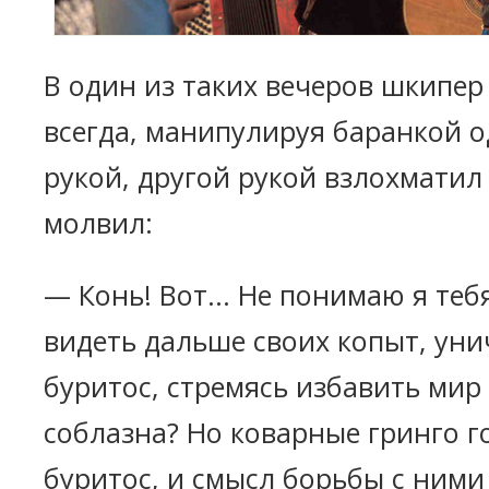
В один из таких вечеров шкипер
всегда, манипулируя баранкой 
рукой, другой рукой взлохматил
молвил:
— Конь! Вот... Не понимаю я теб
видеть дальше своих копыт, ун
буритос, стремясь избавить мир 
соблазна? Но коварные гринго г
буритос, и смысл борьбы с ними