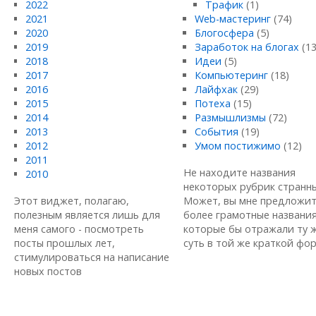
2022
Трафик
(1)
2021
Web-мастеринг
(74)
2020
Блогосфера
(5)
2019
Заработок на блогах
(13
2018
Идеи
(5)
2017
Компьютеринг
(18)
2016
Лайфхак
(29)
2015
Потеха
(15)
2014
Размышлизмы
(72)
2013
События
(19)
2012
Умом постижимо
(12)
2011
Не находите названия
2010
некоторых рубрик странн
Этот виджет, полагаю,
Может, вы мне предложи
полезным является лишь для
более грамотные названия
меня самого - посмотреть
которые бы отражали ту 
посты прошлых лет,
суть в той же краткой форм
стимулироваться на написание
новых постов