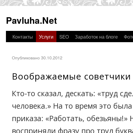
Pavluha.Net
Контакты
Услуги
SEO
Заработок на блоге
Фот
Опубликовано 30.10.2012
Воображаемые советчики
Кто-то сказал, дескать: «труд сд
человека.» На то время это был
приказа: «Работать, обезьяны!»
восприняли фразу про труд букв