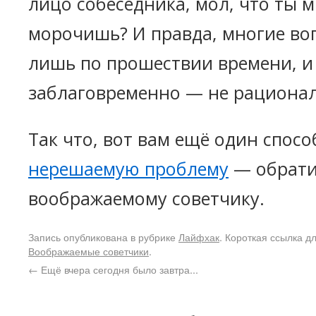
лицо собеседника, мол, что ты м
морочишь? И правда, многие в
лишь по прошествии времени, и
заблаговременно — не рационал
Так что, вот вам ещё один спос
нерешаемую проблему
— обрати
воображаемому советчику.
Запись опубликована в рубрике
Лайфхак
. Короткая ссылка д
Воображаемые советчики
.
←
Ещё вчера сегодня было завтра...