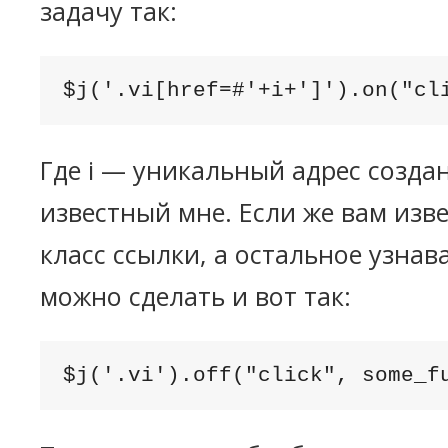
задачу так:
$j('.vi[href=#'+i+']').on("cl
Где i — уникальный адрес созда
известный мне. Если же вам изв
класс ссылки, а остальное узнава
можно сделать и вот так:
$j('.vi').off("click", some_f