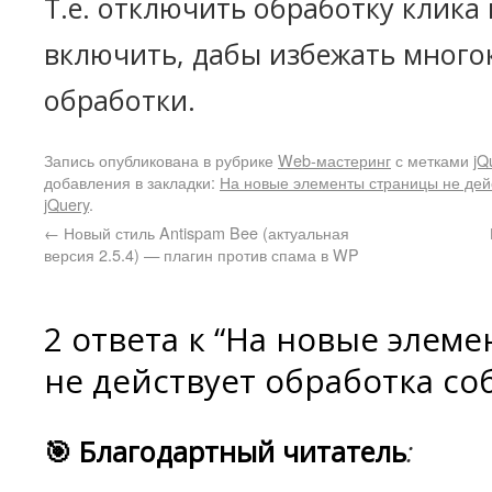
Т.е. отключить обработку клика 
включить, дабы избежать много
обработки.
Запись опубликована в рубрике
Web-мастеринг
с метками
jQ
добавления в закладки:
На новые элементы страницы не дей
jQuery
.
←
Новый стиль Antispam Bee (актуальная
версия 2.5.4) — плагин против спама в WP
2 ответа к “На новые элем
не действует обработка со
🎯 Благодартный читатель
: