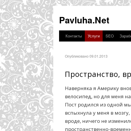
Pavluha.Net
Контакты
Услуги
SEO
Зарабо
Опубликовано 09.01.2013
Пространство, в
Наверняка я Америку вно
велосипед, но для меня н
Пост родился из одной мы
вспыхнула у меня в мозгу,
вроде, ничего не изменил
пространственно-времен