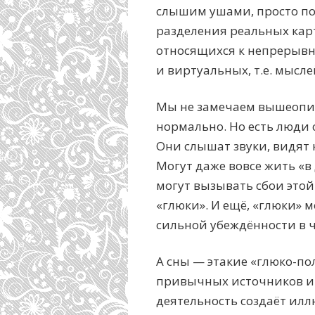
слышим ушами, просто под
разделения реальных карти
относящихся к непрерывн
и виртуальных, т.е. мыслей
Мы не замечаем вышеопис
нормально. Но есть люди
Они слышат звуки, видят 
Могут даже вовсе жить «в
могут вызывать сбои этой
«глюки». И ещё, «глюки» 
сильной убеждённости в чё
А сны — этакие «глюко-по
привычных источников ин
деятельность создаёт ил