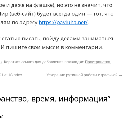
е и даже на флэшке), но это не значит, что
ир (веб-сайт) будет всегда один — тот, что
елям по адресу
https://pavluha.net/
.
у статью писать, пойду делами заниматься.
И пишите свои мысли в комментарии.
к
. Короткая ссылка для добавления в закладки:
Пространство,
S LetUSindex
Ускорение рутинной работы с графикой
→
ранство, время, информация”
ь
: