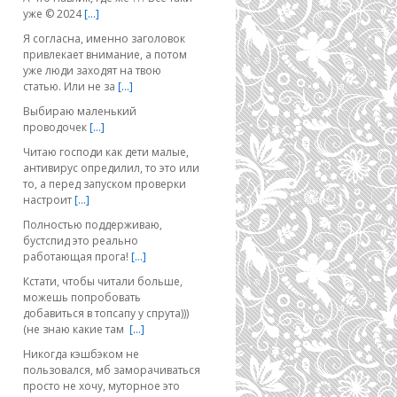
уже © 2024
[…]
Я согласна, именно заголовок
привлекает внимание, а потом
уже люди заходят на твою
статью. Или не за
[…]
Выбираю маленький
проводочек
[…]
Читаю господи как дети малые,
антивирус опредилил, то это или
то, а перед запуском проверки
настроит
[…]
Полностью поддерживаю,
бустспид это реально
работающая прога!
[…]
Кстати, чтобы читали больше,
можешь попробовать
добавиться в топсапу у спрута)))
(не знаю какие там
[…]
Никогда кэшбэком не
пользовался, мб заморачиваться
просто не хочу, муторное это