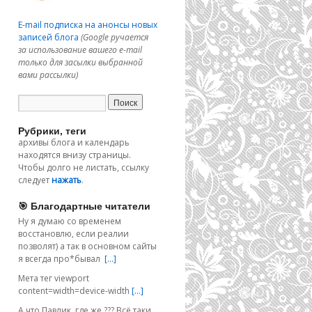
E-mail подписка на анонсы новых
записей блога
(Google ручается
за использование вашего e-mail
только для засылки выбранной
вами рассылки)
Рубрики, теги
архивы блога и календарь
находятся внизу страницы.
Чтобы долго не листать, ссылку
следует
нажать
.
🎯 Благодартные читатели
Ну я думаю со временем
восстановлю, если реалии
позволят) а так в основном сайты
я всегда про*бывал
[…]
Мета тег viewport
content=width=device-width
[…]
А что Павлик, где же ??? Всё таки