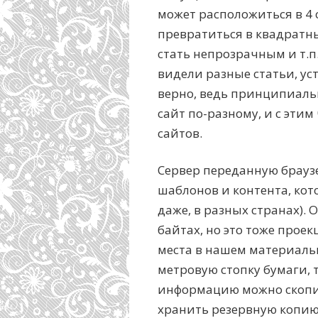
может расположиться в 4 
превратиться в квадратн
стать непрозрачным и т.п.
видели разные статьи, ус
верно, ведь принципиаль
сайт по-разному, и с эти
сайтов.
Сервер переданную брауз
шаблонов и контента, кот
даже, в разных странах).
байтах, но это тоже прое
места в нашем материаль
метровую стопку бумаги, 
информацию можно скопир
хранить резервную копию 