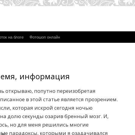
ток на блоге
Фотошоп онлайн
ремя, информация
вь открываю, попутно переизобретая
аписанное в этой статье является прозрением.
сли, которая искрой сегодня ночью
 на долю секунды озарив бренный мозг. И,
ось, но для меня решились многие
н
ы
е парадоксы, которыми я озадачивался