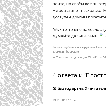
почте, на своём компьютер
миров станет несколько. М
доступен другим посетит
Ай, что-то мне надоело эт
Думайте дальше сами.
Запись опубликована в рубрике
Лайфха
время, информация
.
←
Ускорение индексации: WordPress V
4 ответа к “Прост
🎯 Благодартный читател
09.01.2013 в 19:40