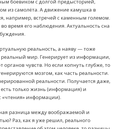
ым боевиком с долгой предысторией,
 из самолёта. А движение камушка в
я, например, встречей с каменным големом.
н во время его наблюдения. Актуальность сна
обуждения.
иртуальную реальность, а наяву — тоже
е реальный мир. Генерирует из информации,
т органов чувств. Но если копнуть глубже, то
генерируются мозгом, как часть реальности.
енерированной реальности. Получается даже,
, есть только жизнь (информация) и
 «чтения» информации).
ная разница между воображаемой и
ью? Раз, как я уже решил, реального
 представление об этом человеке, то разницы