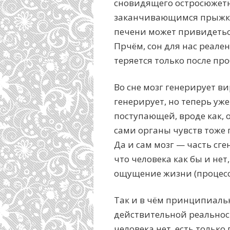
сновидящего остросюжетн
заканчивающимся прыжком
печени может привидетьс
Прчём, сон для нас реале
теряется только после пр
Во сне мозг генерирует в
генерирует, но теперь уж
поступающей, вроде как, о
сами органы чувств тоже 
Да и сам мозг — часть сг
что человека как бы и нет
ощущение жизни (процесс
Так и в чём принципиаль
действительной реальност
человека нет, есть только