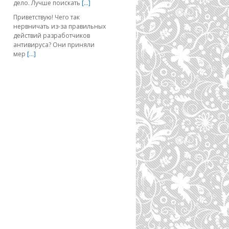
дело. Лучше поискать
[…]
Приветствую! Чего так
нервничать из-за правильных
действий разработчиков
антивируса? Они приняли
мер
[…]