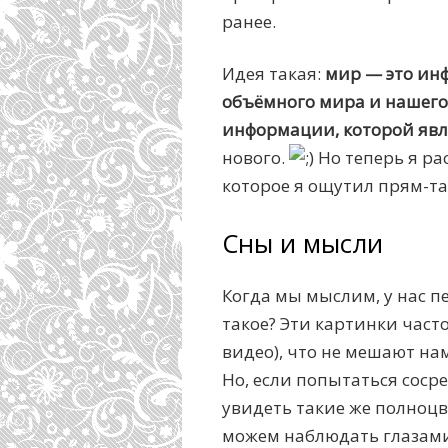
ранее.
Идея такая:
мир — это ин
объёмного мира и нашего
информации, которой явл
нового.
Но теперь я ра
которое я ощутил прям-т
Сны и мысли
Когда мы мыслим, у нас п
такое? Эти картинки част
видео), что не мешают на
Но, если попытаться соср
увидеть такие же полноц
можем наблюдать глазами